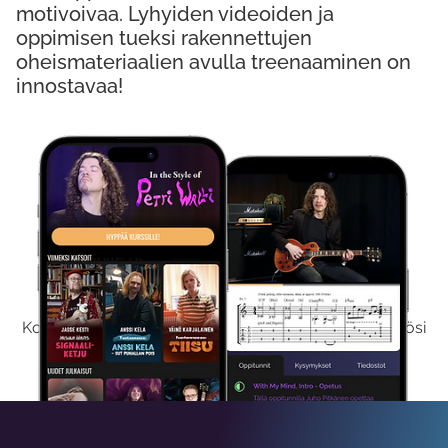
motivoivaa. Lyhyiden videoiden ja
oppimisen tueksi rakennettujen
oheismateriaalien avulla treenaaminen on
innostavaa!
Kokeile Ilmaiseksi
Kokeilemalla ilmaiseksi saat koko sisältömme käyttöösi
viikon ajaksi.