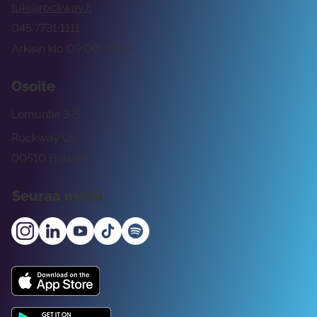
tuki@rockway.fi
045 7731 1111
Arkisin klo 09:00 -15:00
Osoite
Lemuntie 3-5
Rockway Oy
00510 Helsinki
Seuraa meitä