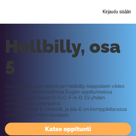
Kirjaudu sisään
Hellbilly, osa
5
Opetellaan Euge Valovirran Hellbilly-kappaleen viides
osa. Vire on näissä kaikissa Eugen oppitunneissa
alimmasta ylimpään: D-G-C-F-A-D. Eli yhden
sävelaskeleen alempana
ns. normaalista E-vireestä, ja ala-E on komppikitarassa
viritetty vielä yhden sävelask
Katso oppitunti