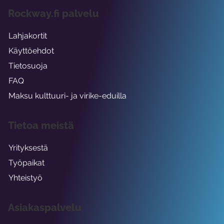
Rockway.fi palvelu
Lahjakortit
Käyttöehdot
Tietosuoja
FAQ
Maksu kulttuuri- ja virike-eduilla
Tietoa meistä
Yrityksestä
Työpaikat
Yhteistyö
Asiakaspalvelu