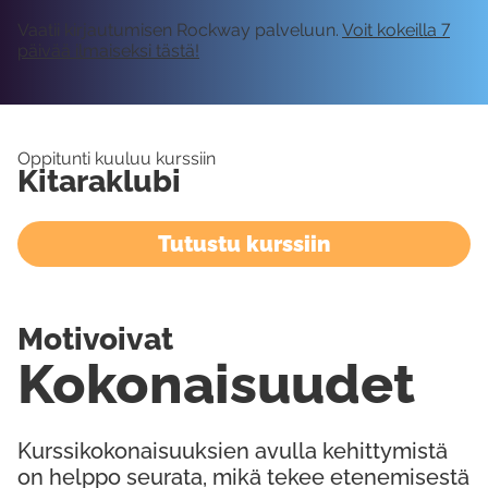
Vaatii kirjautumisen Rockway palveluun.
Voit kokeilla 7
päivää ilmaiseksi tästä!
Oppitunti kuuluu kurssiin
Kitaraklubi
Tutustu kurssiin
Motivoivat
Kokonaisuudet
Kurssikokonaisuuksien avulla kehittymistä
on helppo seurata, mikä tekee etenemisestä