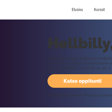
Etusivu
Kurssit
Hellbilly
Opetellaan Euge Valovirran Hellbil
C-F-A-D. Eli yhden sävelaskeleen
ns. normaalista E-vireestä, ja ala-E
Katso oppitunti
Vaatii kirjautumisen Rockway palv