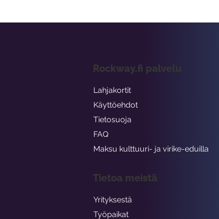
Rockway.fi palvelu
Lahjakortit
Käyttöehdot
Tietosuoja
FAQ
Maksu kulttuuri- ja virike-eduilla
Tietoa meistä
Yrityksestä
Työpaikat