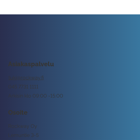
Asiakaspalvelu
tuki@rockway.fi
045 7731 1111
Arkisin klo 09:00 -15:00
Osoite
Rockway Oy
Lemuntie 3-5