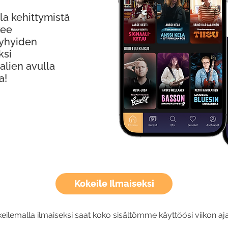
la kehittymistä
kee
Lyhyiden
ksi
alien avulla
a!
Kokeile Ilmaiseksi
eilemalla ilmaiseksi saat koko sisältömme käyttöösi viikon aja