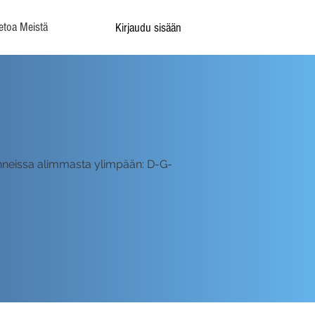
etoa Meistä
Kirjaudu sisään
unneissa alimmasta ylimpään: D-G-