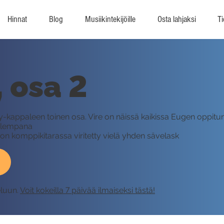
Hinnat
Blog
Musiikintekijöille
Osta lahjaksi
Ti
, osa 2
ly-kappaleen toinen osa. Vire on näissä kaikissa Eugen oppit
 alempana
 on komppikitarassa viritetty vielä yhden sävelask
eluun.
Voit kokeilla 7 päivää ilmaiseksi tästä!