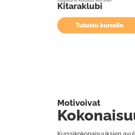
Kitaraklubi
Tutustu kurssiin
Motivoivat
Kokonaisu
Kurssikokonaisuuksien avul