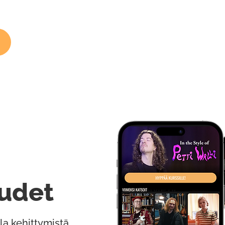
udet
la kehittymistä