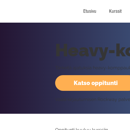
Etusivu
Kurssit
Heavy-k
Tärkeitä ajatuksia heavy-komppau
Katso oppitunti
Vaatii kirjautumisen Rockway palv
Oppitunti kuuluu kurssiin