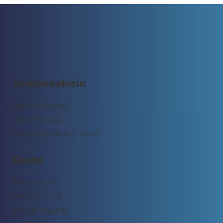
Asiakaspalvelu
tuki@rockway.fi
045 7731 1111
Arkisin klo 09:00 -15:00
Osoite
Rockway Oy
Lemuntie 3-5
00510 Helsinki