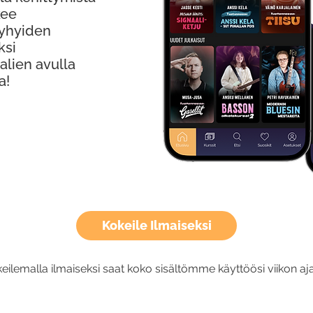
kee
Lyhyiden
ksi
alien avulla
a!
Kokeile Ilmaiseksi
eilemalla ilmaiseksi saat koko sisältömme käyttöösi viikon aja