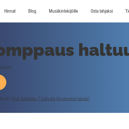
Hinnat
Blog
Musiikintekijöille
Osta lahjaksi
Ti
omppaus haltu
kseen.
eluun.
Voit kokeilla 7 päivää ilmaiseksi tästä!