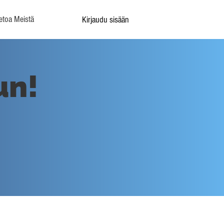
etoa Meistä
Kirjaudu sisään
un!