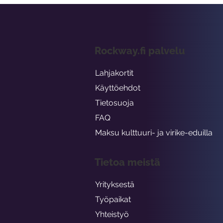
Rockway.fi palvelu
Lahjakortit
Käyttöehdot
Tietosuoja
FAQ
Maksu kulttuuri- ja virike-eduilla
Tietoa meistä
Yrityksestä
Työpaikat
Yhteistyö