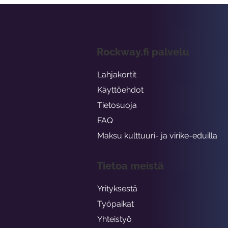
Rockway.fi palvelu
Lahjakortit
Käyttöehdot
Tietosuoja
FAQ
Maksu kulttuuri- ja virike-eduilla
Tietoa meistä
Yrityksestä
Työpaikat
Yhteistyö