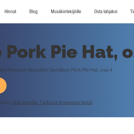
Hinnat
Blog
Musiikintekijöille
Osta lahjaksi
Ti
Pork Pie Hat, o
rles Mingusin klassikko Goodbye Pork Pie Hat, osa 4.
eluun.
Voit kokeilla 7 päivää ilmaiseksi tästä!