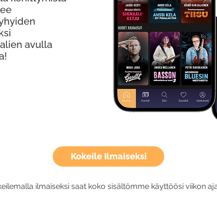
kee
Lyhyiden
ksi
alien avulla
a!
Kokeile Ilmaiseksi
eilemalla ilmaiseksi saat koko sisältömme käyttöösi viikon aja