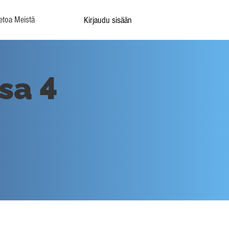
etoa Meistä
Kirjaudu sisään
sa 4