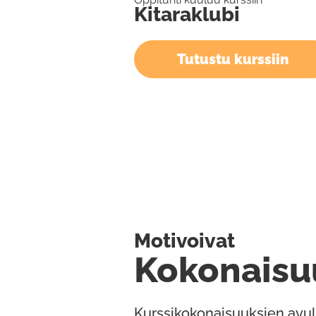
Kitaraklubi
Tutustu kurssiin
Motivoivat
Kokonaisu
Kurssikokonaisuuksien avul