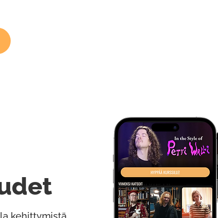
udet
la kehittymistä