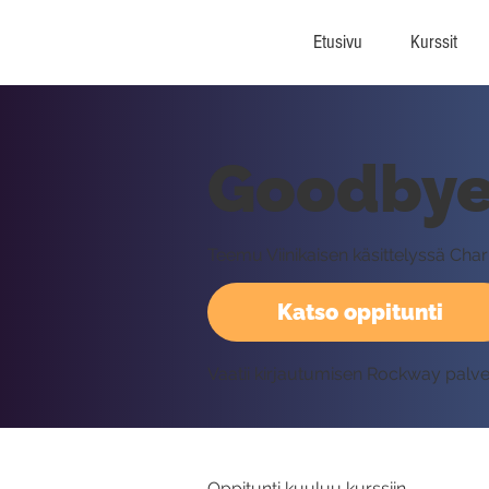
Etusivu
Kurssit
Goodbye 
Teemu Viinikaisen käsittelyssä Cha
Katso oppitunti
Vaatii kirjautumisen Rockway palv
Oppitunti kuuluu kurssiin