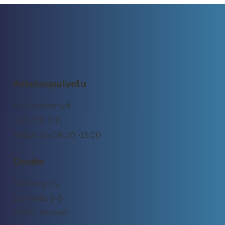
Asiakaspalvelu
tuki@rockway.fi
045 7731 1111
Arkisin klo 09:00 -15:00
Osoite
Rockway Oy
Lemuntie 3-5
00510 Helsinki