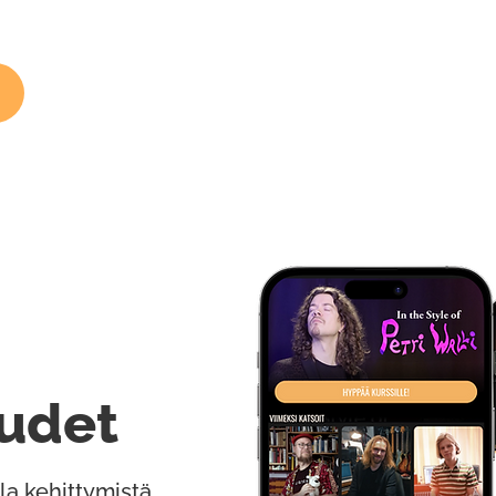
udet
la kehittymistä