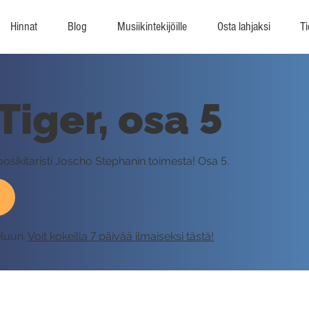
Hinnat
Blog
Musiikintekijöille
Osta lahjaksi
Ti
Tiger, osa 5
oosikitaristi Joscho Stephanin toimesta! Osa 5.
eluun.
Voit kokeilla 7 päivää ilmaiseksi tästä!