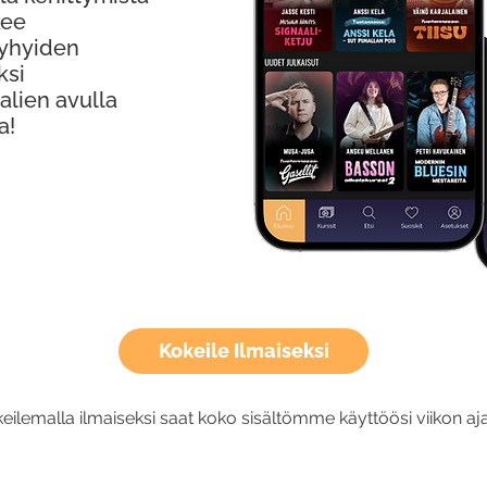
kee
Lyhyiden
ksi
alien avulla
a!
Kokeile Ilmaiseksi
eilemalla ilmaiseksi saat koko sisältömme käyttöösi viikon aja