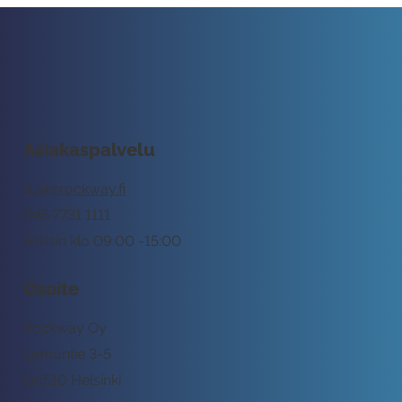
Asiakaspalvelu
tuki@rockway.fi
045 7731 1111
Arkisin klo 09:00 -15:00
Osoite
Rockway Oy
Lemuntie 3-5
00510 Helsinki