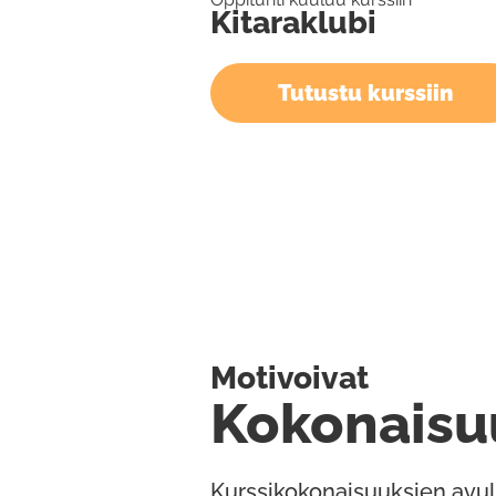
Kitaraklubi
Tutustu kurssiin
Motivoivat
Kokonaisu
Kurssikokonaisuuksien avul