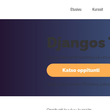
Etusivu
Kurssit
Djangos 
Django Reinhardt käsittelyssä virtu
Katso oppitunti
Vaatii kirjautumisen Rockway palv
Oppitunti kuuluu kurssiin