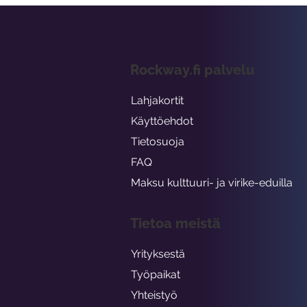
Rockway.fi palvelu
Lahjakortit
Käyttöehdot
Tietosuoja
FAQ
Maksu kulttuuri- ja virike-eduilla
Tietoa meistä
Yrityksestä
Työpaikat
Yhteistyö