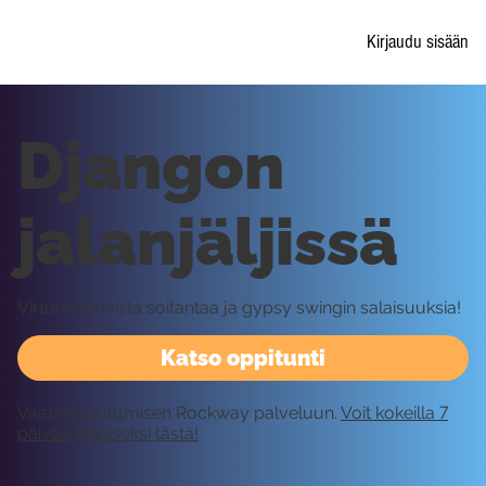
Kirjaudu sisään
Djangon
jalanjäljissä
Virtuoosimaista soitantaa ja gypsy swingin salaisuuksia!
Katso oppitunti
Vaatii kirjautumisen Rockway palveluun.
Voit kokeilla 7
päivää ilmaiseksi tästä!