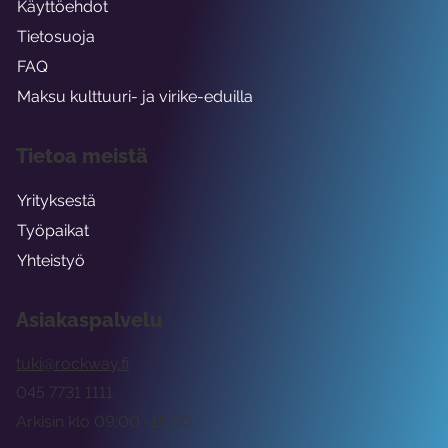
Käyttöehdot
Tietosuoja
FAQ
Maksu kulttuuri- ja virike-eduilla
Tietoa meistä
Yrityksestä
Työpaikat
Yhteistyö
Asiakaspalvelu
tuki@rockway.fi
045 7731 1111
Arkisin klo 09:00 -15:00