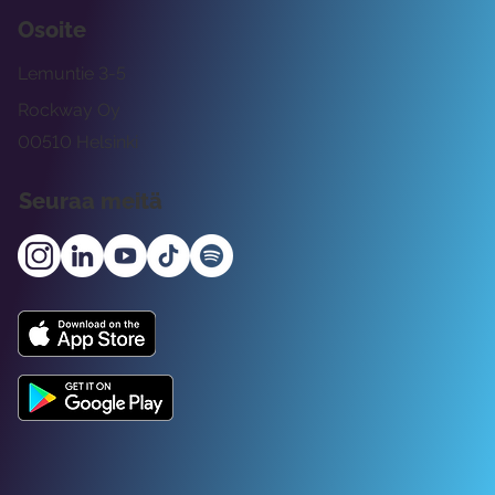
Osoite
Lemuntie 3-5
Rockway Oy
00510 Helsinki
Seuraa meitä