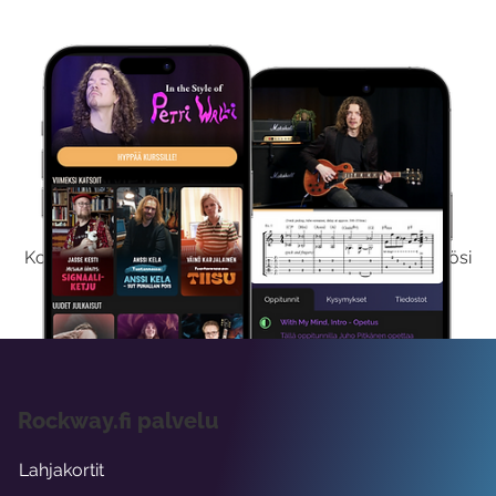
Kokeile Ilmaiseksi
Kokeilemalla ilmaiseksi saat koko sisältömme käyttöösi
viikon ajaksi.
Rockway.fi palvelu
Lahjakortit