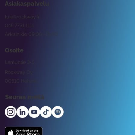
Asiakaspalvelu
tuki@rockway.fi
045 7731 1111
Arkisin klo 09:00 -15:00
Osoite
Lemuntie 3-5
Rockway Oy
00510 Helsinki
Seuraa meitä