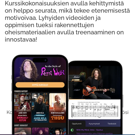
Kurssikokonaisuuksien avulla kehittymistä
on helppo seurata, mikä tekee etenemisestä
motivoivaa. Lyhyiden videoiden ja
oppimisen tueksi rakennettujen
oheismateriaalien avulla treenaaminen on
innostavaa!
Kokeile Ilmaiseksi
Kokeilemalla ilmaiseksi saat koko sisältömme käyttöösi
viikon ajaksi.