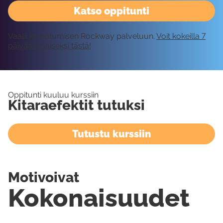
Katso oppitunti
Vaatii kirjautumisen Rockway palveluun.
Voit kokeilla 7
päivää ilmaiseksi tästä!
Oppitunti kuuluu kurssiin
Kitaraefektit tutuksi
Tutustu kurssiin
Motivoivat
Kokonaisuudet