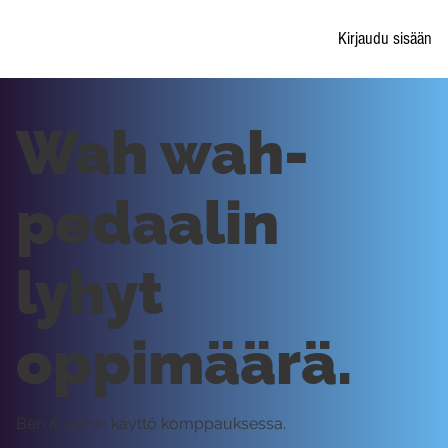
Kirjaudu sisään
Wah wah-
pedaalin
lyhyt
oppimäärä.
Ben & wahin käyttö komppauksessa.