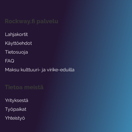
Rockway.fi palvelu
Lahjakortit
Käyttöehdot
Tietosuoja
FAQ
Maksu kulttuuri- ja virike-eduilla
Tietoa meistä
Yrityksestä
Työpaikat
Yhteistyö