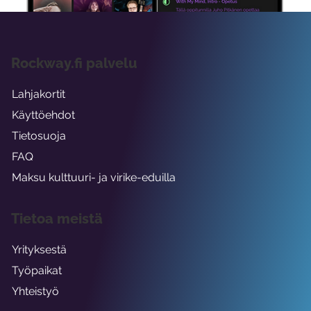
Rockway.fi palvelu
Lahjakortit
Käyttöehdot
Tietosuoja
FAQ
Maksu kulttuuri- ja virike-eduilla
Tietoa meistä
Yrityksestä
Työpaikat
Yhteistyö