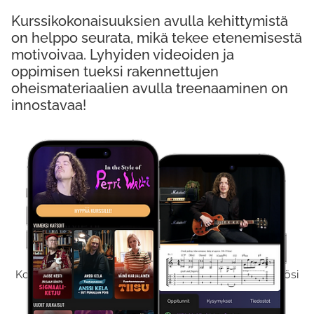
Kurssikokonaisuuksien avulla kehittymistä
on helppo seurata, mikä tekee etenemisestä
motivoivaa. Lyhyiden videoiden ja
oppimisen tueksi rakennettujen
oheismateriaalien avulla treenaaminen on
innostavaa!
Kokeile Ilmaiseksi
Kokeilemalla ilmaiseksi saat koko sisältömme käyttöösi
viikon ajaksi.