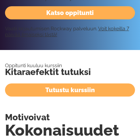
Katso oppitunti
Vaatii kirjautumisen Rockway palveluun.
Voit kokeilla 7
päivää ilmaiseksi tästä!
Oppitunti kuuluu kurssiin
Kitaraefektit tutuksi
Tutustu kurssiin
Motivoivat
Kokonaisuudet