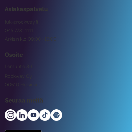
Asiakaspalvelu
tuki@rockway.fi
045 7731 1111
Arkisin klo 09:00 -15:00
Osoite
Lemuntie 3-5
Rockway Oy
00510 Helsinki
Seuraa meitä