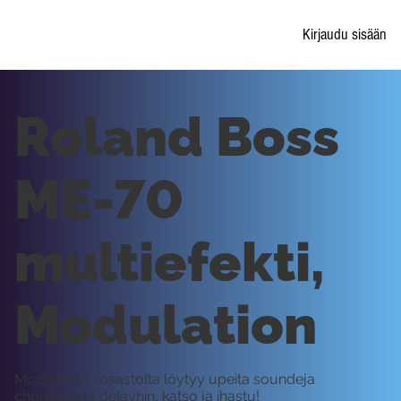
Kirjaudu sisään
Roland Boss
ME-70
multiefekti,
Modulation
Modulation -osastolta löytyy upeita soundeja
choruksesta delayhin, katso ja ihastu!