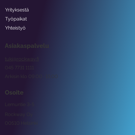
Yrityksestä
Työpaikat
Yhteistyö
Asiakaspalvelu
tuki@rockway.fi
045 7731 1111
Arkisin klo 09:00 -15:00
Osoite
Lemuntie 3-5
Rockway Oy
00510 Helsinki