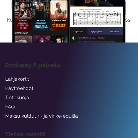
Kokeile Ilmaiseksi
Kokeilemalla ilmaiseksi saat koko sisältömme käyttöösi
viikon ajaksi.
Rockway.fi palvelu
Lahjakortit
Käyttöehdot
Tietosuoja
FAQ
Maksu kulttuuri- ja virike-eduilla
Tietoa meistä