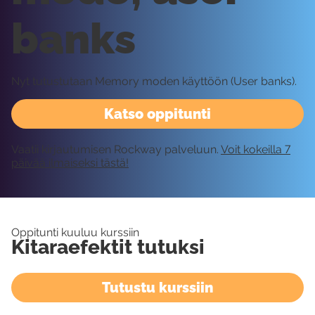
banks
Nyt tutustutaan Memory moden käyttöön (User banks).
Katso oppitunti
Vaatii kirjautumisen Rockway palveluun.
Voit kokeilla 7
päivää ilmaiseksi tästä!
Oppitunti kuuluu kurssiin
Kitaraefektit tutuksi
Tutustu kurssiin