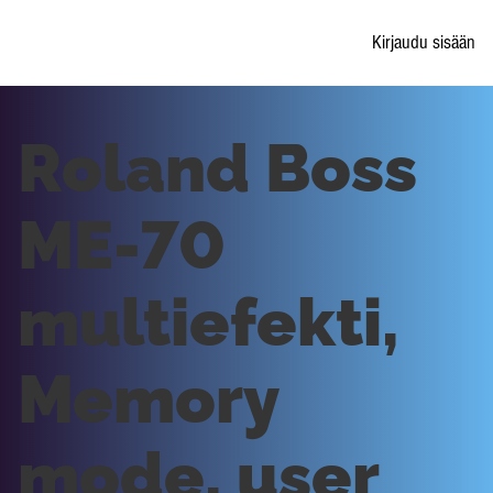
Kirjaudu sisään
Roland Boss
ME-70
multiefekti,
Memory
mode, user