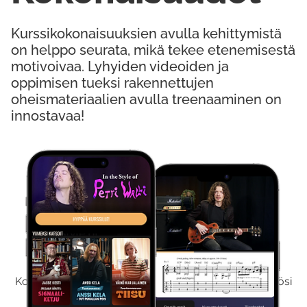
Kurssikokonaisuuksien avulla kehittymistä
on helppo seurata, mikä tekee etenemisestä
motivoivaa. Lyhyiden videoiden ja
oppimisen tueksi rakennettujen
oheismateriaalien avulla treenaaminen on
innostavaa!
Kokeile Ilmaiseksi
Kokeilemalla ilmaiseksi saat koko sisältömme käyttöösi
viikon ajaksi.