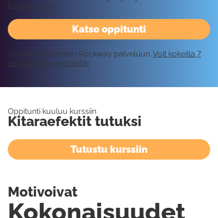
käytännössä!
Katso oppitunti
Vaatii kirjautumisen Rockway palveluun.
Voit kokeilla 7
päivää ilmaiseksi tästä!
Oppitunti kuuluu kurssiin
Kitaraefektit tutuksi
Tutustu kurssiin
Motivoivat
Kokonaisuudet