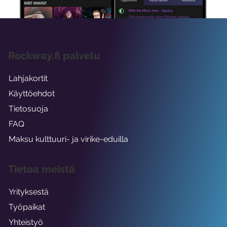
Rockway.fi palvelu
Lahjakortit
Käyttöehdot
Tietosuoja
FAQ
Maksu kulttuuri- ja virike-eduilla
Tietoa meistä
Yrityksestä
Työpaikat
Yhteistyö