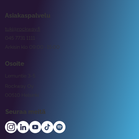
Asiakaspalvelu
tuki@rockway.fi
045 7731 1111
Arkisin klo 09:00 -15:00
Osoite
Lemuntie 3-5
Rockway Oy
00510 Helsinki
Seuraa meitä