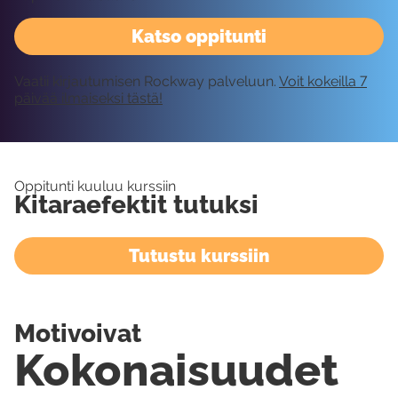
Katso oppitunti
Vaatii kirjautumisen Rockway palveluun.
Voit kokeilla 7
päivää ilmaiseksi tästä!
Oppitunti kuuluu kurssiin
Kitaraefektit tutuksi
Tutustu kurssiin
Motivoivat
Kokonaisuudet