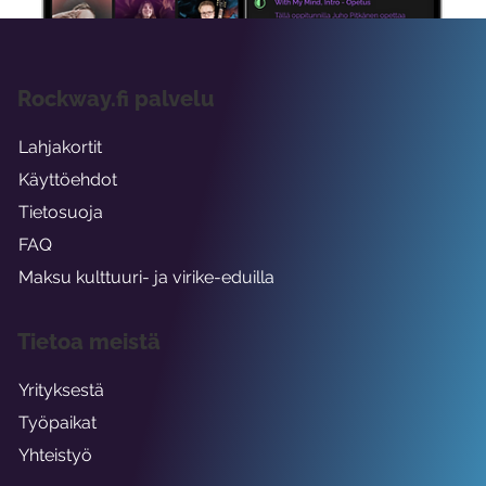
Rockway.fi palvelu
Lahjakortit
Käyttöehdot
Tietosuoja
FAQ
Maksu kulttuuri- ja virike-eduilla
Tietoa meistä
Yrityksestä
Työpaikat
Yhteistyö