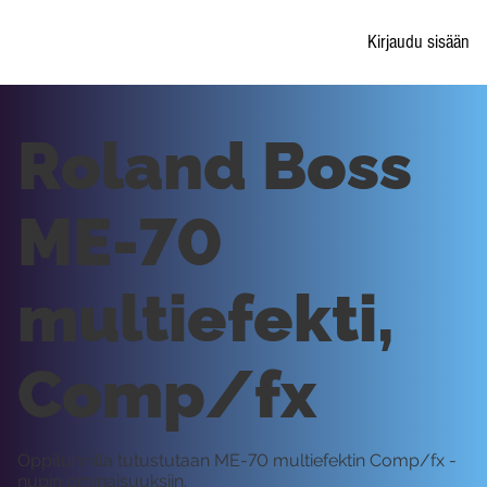
Kirjaudu sisään
Roland Boss
ME-70
multiefekti,
Comp/fx
Oppitunnilla tutustutaan ME-70 multiefektin Comp/fx -
nupin ominaisuuksiin.