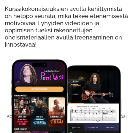
Kurssikokonaisuuksien avulla kehittymistä
on helppo seurata, mikä tekee etenemisestä
motivoivaa. Lyhyiden videoiden ja
oppimisen tueksi rakennettujen
oheismateriaalien avulla treenaaminen on
innostavaa!
Kokeile Ilmaiseksi
Kokeilemalla ilmaiseksi saat koko sisältömme käyttöösi
viikon ajaksi.