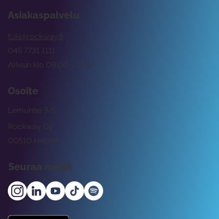
Asiakaspalvelu
tuki@rockway.fi
045 7731 1111
Arkisin klo 09:00 -15:00
Osoite
Lemuntie 3-5
Rockway Oy
00510 Helsinki
Seuraa meitä