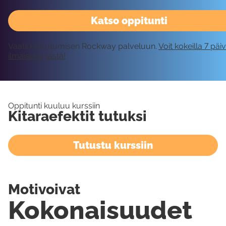
Katso oppitunti
Vaatii kirjautumisen Rockway palveluun.
Voit kokeilla 7 päi
ilmaiseksi tästä!
Oppitunti kuuluu kurssiin
Kitaraefektit tutuksi
Tutustu kurssiin
Motivoivat
Kokonaisuudet