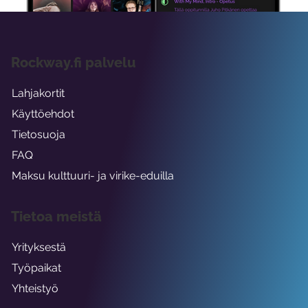
Rockway.fi palvelu
Lahjakortit
Käyttöehdot
Tietosuoja
FAQ
Maksu kulttuuri- ja virike-eduilla
Tietoa meistä
Yrityksestä
Työpaikat
Yhteistyö