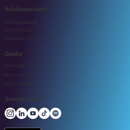
Asiakaspalvelu
tuki@rockway.fi
045 7731 1111
Arkisin klo 09:00 -15:00
Osoite
Lemuntie 3-5
Rockway Oy
00510 Helsinki
Seuraa meitä