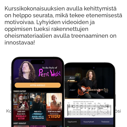
Kurssikokonaisuuksien avulla kehittymistä
on helppo seurata, mikä tekee etenemisestä
motivoivaa. Lyhyiden videoiden ja
oppimisen tueksi rakennettujen
oheismateriaalien avulla treenaaminen on
innostavaa!
Kokeile Ilmaiseksi
Kokeilemalla ilmaiseksi saat koko sisältömme käyttöösi
viikon ajaksi.