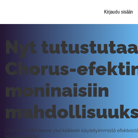
Kirjaudu sisään
Nyt tutustuta
Chorus-efekti
moninaisiin
mahdollisuuksi
Chorus -efekti lienee yksi kaikkein käytetyimmistä efekteist
kitarasoundilla!