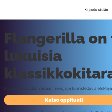
Kirjaudu sisään
Flangerilla on
lukuisia
klassikkokitara
Flangerilla saadaan aikaan hienoja ja tunnistettavia efektej
Katso oppitunti