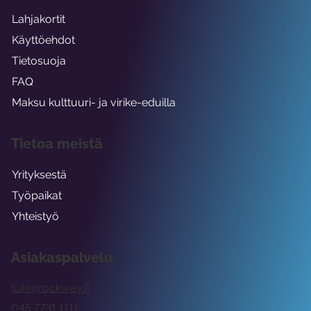
Lahjakortit
Käyttöehdot
Tietosuoja
FAQ
Maksu kulttuuri- ja virike-eduilla
Tietoa meistä
Yrityksestä
Työpaikat
Yhteistyö
Asiakaspalvelu
tuki@rockway.fi
045 7731 1111