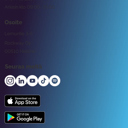
Arkisin klo 09:00 -15:00
Osoite
Lemuntie 3-5
Rockway Oy
00510 Helsinki
Seuraa meitä