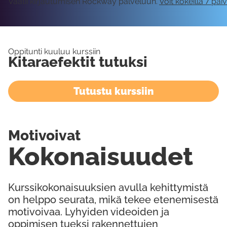
Vaatii kirjautumisen Rockway palveluun.
Voit kokeilla 7 päi
Oppitunti kuuluu kurssiin
Kitaraefektit tutuksi
Tutustu kurssiin
Motivoivat
Kokonaisuudet
Kurssikokonaisuuksien avulla kehittymistä
on helppo seurata, mikä tekee etenemisestä
motivoivaa. Lyhyiden videoiden ja
oppimisen tueksi rakennettujen