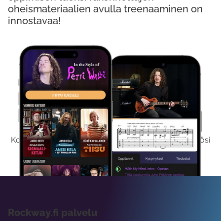
oheismateriaalien avulla treenaaminen on
innostavaa!
Kokeile Ilmaiseksi
Kokeilemalla ilmaiseksi saat koko sisältömme käyttöösi
viikon ajaksi.
Rockway.fi palvelu