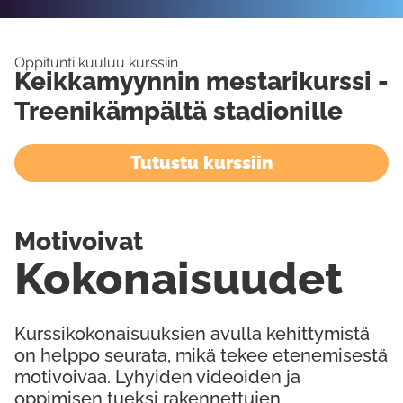
Oppitunti kuuluu kurssiin
Keikkamyynnin mestarikurssi -
Treenikämpältä stadionille
Tutustu kurssiin
Motivoivat
Kokonaisuudet
Kurssikokonaisuuksien avulla kehittymistä
on helppo seurata, mikä tekee etenemisestä
motivoivaa. Lyhyiden videoiden ja
oppimisen tueksi rakennettujen