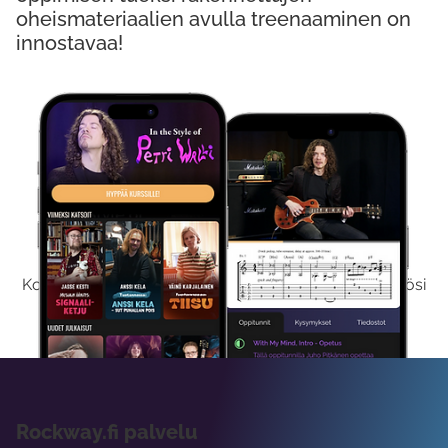
oheismateriaalien avulla treenaaminen on
innostavaa!
Kokeile Ilmaiseksi
Kokeilemalla ilmaiseksi saat koko sisältömme käyttöösi
viikon ajaksi.
Rockway.fi palvelu