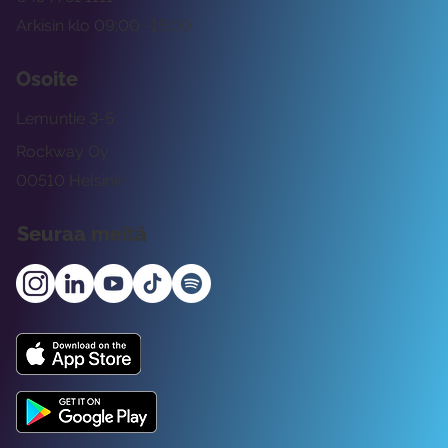
Arkisin klo 09:00 -15:00
Osoite
Lemuntie 3-5
Rockway Oy
00510 Helsinki
Seuraa meitä