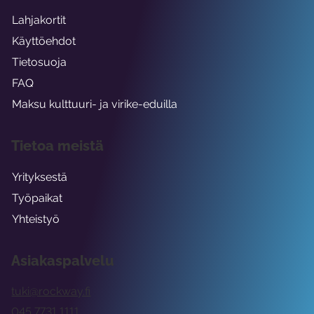
Lahjakortit
Käyttöehdot
Tietosuoja
FAQ
Maksu kulttuuri- ja virike-eduilla
Tietoa meistä
Yrityksestä
Työpaikat
Yhteistyö
Asiakaspalvelu
tuki@rockway.fi
045 7731 1111