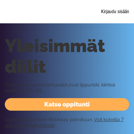
Kirjaudu sisään
Yleisimmät
diilit
Yleisimmät sopimusmuodot ovat lippuriski, kiinteä
palkkio ja VS-diili.
Katso oppitunti
Vaatii kirjautumisen Rockway palveluun.
Voit kokeilla 7
päivää ilmaiseksi tästä!