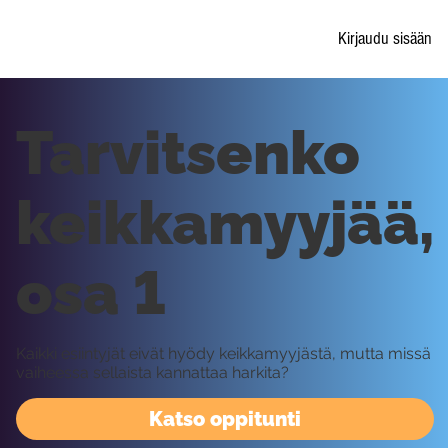
Kirjaudu sisään
Tarvitsenko
keikkamyyjää,
osa 1
Kaikki esiintyjät eivät hyödy keikkamyyjästä, mutta missä
vaiheessa sellaista kannattaa harkita?
Katso oppitunti