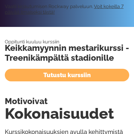
Vaatii kirjautumisen Rockway palveluun.
Voit kokeilla 7
päivää ilmaiseksi tästä!
Oppitunti kuuluu kurssiin
Keikkamyynnin mestarikurssi -
Treenikämpältä stadionille
Tutustu kurssiin
Motivoivat
Kokonaisuudet
Kurssikokonaisuuksien avulla kehittymistä