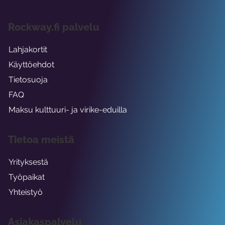
Rockway.fi palvelu
Lahjakortit
Käyttöehdot
Tietosuoja
FAQ
Maksu kulttuuri- ja virike-eduilla
Tietoa meistä
Yrityksestä
Työpaikat
Yhteistyö
Asiakaspalvelu