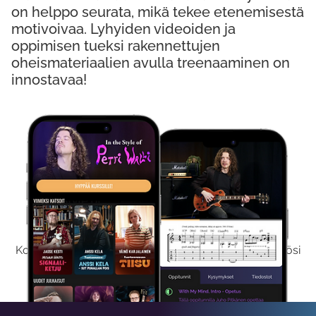
on helppo seurata, mikä tekee etenemisestä
motivoivaa. Lyhyiden videoiden ja
oppimisen tueksi rakennettujen
oheismateriaalien avulla treenaaminen on
innostavaa!
Kokeile Ilmaiseksi
Kokeilemalla ilmaiseksi saat koko sisältömme käyttöösi
viikon ajaksi.