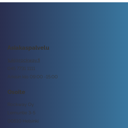
Asiakaspalvelu
tuki@rockway.fi
045 7731 1111
Arkisin klo 09:00 -15:00
Osoite
Rockway Oy
Lemuntie 3-5
00510 Helsinki