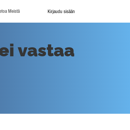
etoa Meistä
Kirjaudu sisään
ei vastaa