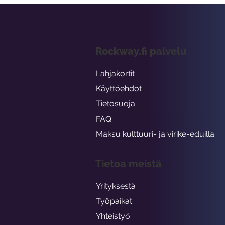
Rockway.fi palvelu
Lahjakortit
Käyttöehdot
Tietosuoja
FAQ
Maksu kulttuuri- ja virike-eduilla
Tietoa meistä
Yrityksestä
Työpaikat
Yhteistyö