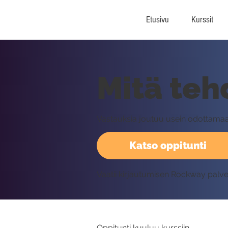
Etusivu
Kurssit
Mitä teh
Vastauksia joutuu usein odottamaan
Katso oppitunti
Vaatii kirjautumisen Rockway palv
Oppitunti kuuluu kurssiin