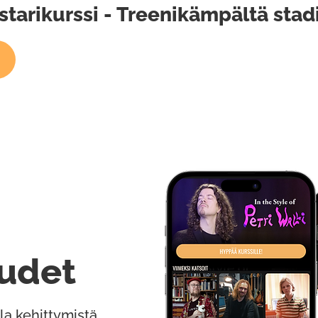
arikurssi - Treenikämpältä stadi
udet
la kehittymistä