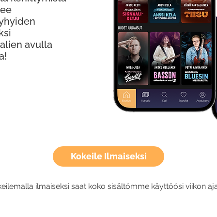
kee
Lyhyiden
ksi
alien avulla
a!
Kokeile Ilmaiseksi
eilemalla ilmaiseksi saat koko sisältömme käyttöösi viikon aja