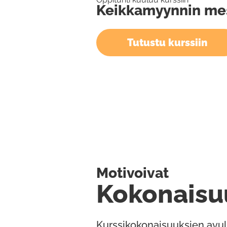
Keikkamyynnin mest
Tutustu kurssiin
Motivoivat
Kokonaisu
Kurssikokonaisuuksien avul