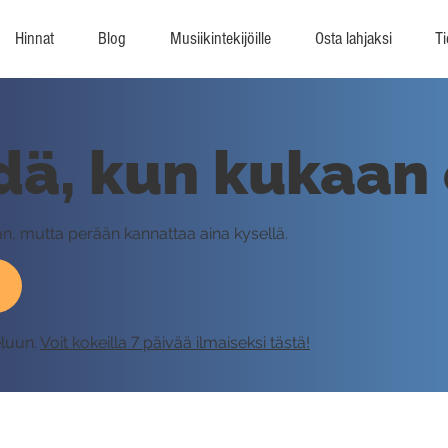
Hinnat
Blog
Musiikintekijöille
Osta lahjaksi
Ti
dä, kun kukaan 
, mutta perään kannattaa aina kysellä.
eluun.
Voit kokeilla 7 päivää ilmaiseksi tästä!