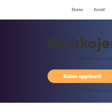
Etusivu
Kurssit
Keikkoje
Elämme tällä hetkellä taantuma-a
vaikutuksiin.
Katso oppitunti
Vaatii kirjautumisen Rockway palv