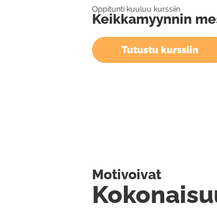
Oppitunti kuuluu kurssiin
Keikkamyynnin mest
Tutustu kurssiin
Motivoivat
Kokonaisu