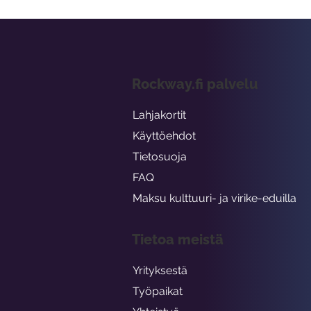
Rockway.fi palvelu
Lahjakortit
Käyttöehdot
Tietosuoja
FAQ
Maksu kulttuuri- ja virike-eduilla
Tietoa meistä
Yrityksestä
Työpaikat