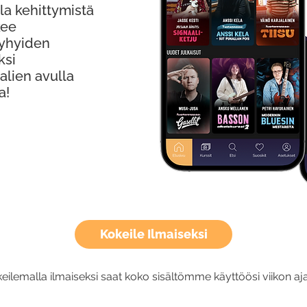
la kehittymistä
kee
Lyhyiden
ksi
alien avulla
a!
Kokeile Ilmaiseksi
eilemalla ilmaiseksi saat koko sisältömme käyttöösi viikon aja