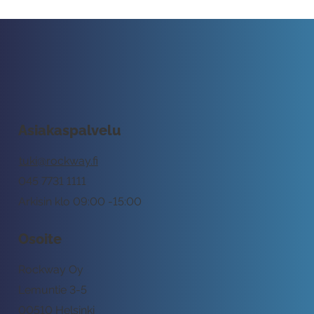
Asiakaspalvelu
tuki@rockway.fi
045 7731 1111
Arkisin klo 09:00 -15:00
Osoite
Rockway Oy
Lemuntie 3-5
00510 Helsinki