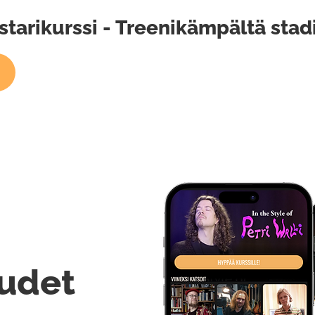
arikurssi - Treenikämpältä stadi
udet