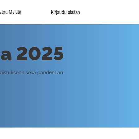
etoa Meistä
Kirjaudu sisään
na 2025
udistukseen sekä pandemian