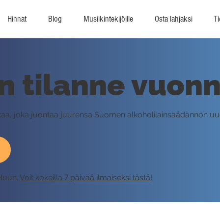
Hinnat
Blog
Musiikintekijöille
Osta lahjaksi
Ti
n tilanne vuon
ikaa, joka juontaa juurensa Suomen alkoholilainsäädännön u
eluun.
Voit kokeilla 7 päivää ilmaiseksi tästä!