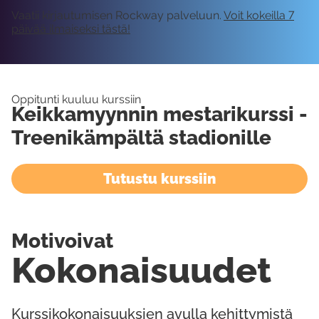
Vaatii kirjautumisen Rockway palveluun.
Voit kokeilla 7
päivää ilmaiseksi tästä!
Oppitunti kuuluu kurssiin
Keikkamyynnin mestarikurssi -
Treenikämpältä stadionille
Tutustu kurssiin
Motivoivat
Kokonaisuudet
Kurssikokonaisuuksien avulla kehittymistä