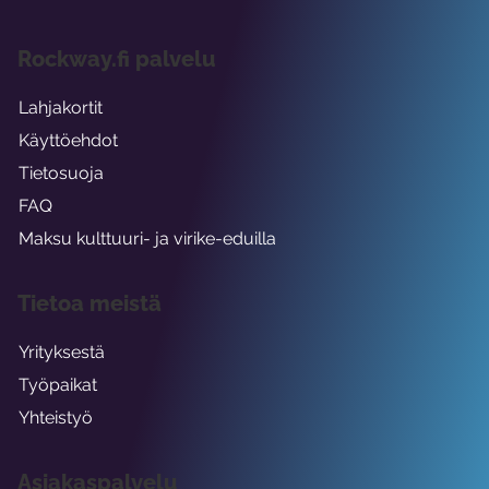
Rockway.fi palvelu
Lahjakortit
Käyttöehdot
Tietosuoja
FAQ
Maksu kulttuuri- ja virike-eduilla
Tietoa meistä
Yrityksestä
Työpaikat
Yhteistyö
Asiakaspalvelu