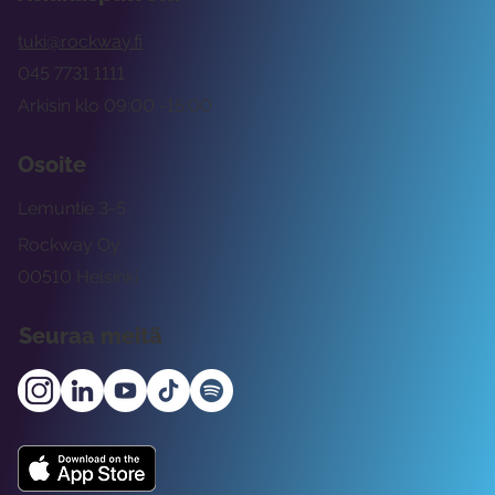
tuki@rockway.fi
045 7731 1111
Arkisin klo 09:00 -15:00
Osoite
Lemuntie 3-5
Rockway Oy
00510 Helsinki
Seuraa meitä