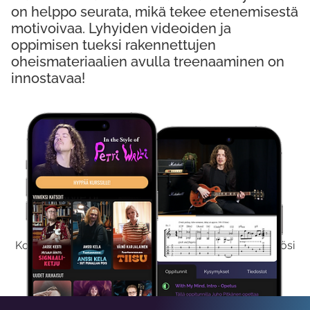
on helppo seurata, mikä tekee etenemisestä
motivoivaa. Lyhyiden videoiden ja
oppimisen tueksi rakennettujen
oheismateriaalien avulla treenaaminen on
innostavaa!
Kokeile Ilmaiseksi
Kokeilemalla ilmaiseksi saat koko sisältömme käyttöösi
viikon ajaksi.