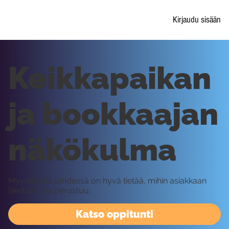
Kirjaudu sisään
Keikkapaikan
ja bookkaajan
näkökulma
Myyntityötä tehdessä on hyvä tietää, mihin asiakkaan
liiketoiminta perustuu.
Katso oppitunti