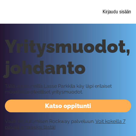
Kirjaudu sisään
Yritysmuodot,
johdanto
Tällä oppitunnilla Lasse Parkkila käy läpi erilaiset
muusikolle oleelliset yritysmuodot.
Katso oppitunti
Vaatii kirjautumisen Rockway palveluun.
Voit kokeilla 7
päivää ilmaiseksi tästä!