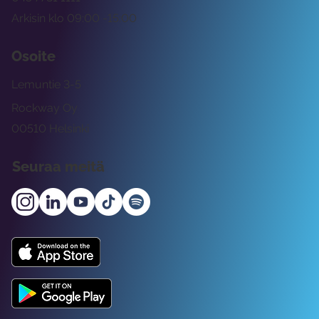
Arkisin klo 09:00 -15:00
Osoite
Lemuntie 3-5
Rockway Oy
00510 Helsinki
Seuraa meitä