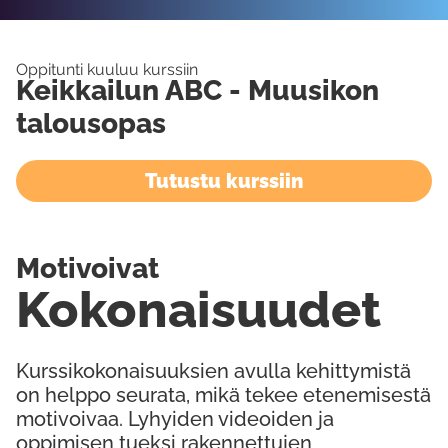
Oppitunti kuuluu kurssiin
Keikkailun ABC - Muusikon
talousopas
Tutustu kurssiin
Motivoivat
Kokonaisuudet
Kurssikokonaisuuksien avulla kehittymistä
on helppo seurata, mikä tekee etenemisestä
motivoivaa. Lyhyiden videoiden ja
oppimisen tueksi rakennettujen