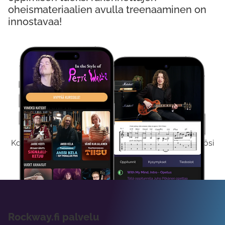
oheismateriaalien avulla treenaaminen on
innostavaa!
Kokeile Ilmaiseksi
Kokeilemalla ilmaiseksi saat koko sisältömme käyttöösi
viikon ajaksi.
Rockway.fi palvelu