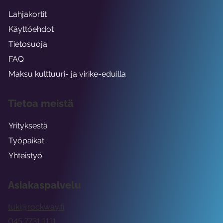
Lahjakortit
Käyttöehdot
Tietosuoja
FAQ
Maksu kulttuuri- ja virike-eduilla
Tietoa meistä
Yrityksestä
Työpaikat
Yhteistyö
Asiakaspalvelu
tuki@rockway.fi
045 7731 1111