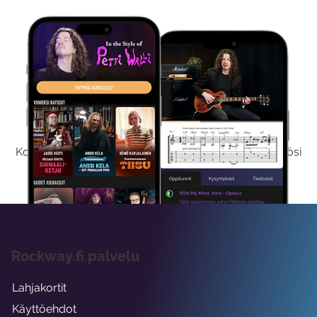
Kokeile Ilmaiseksi
Kokeilemalla ilmaiseksi saat koko sisältömme käyttöösi
viikon ajaksi.
Rockway.fi palvelu
Lahjakortit
Käyttöehdot