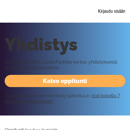
Kirjaudu sisään
Yhdistys
Tällä oppitunnilla Lasse Parkkila kertoo yhdistyksestä
muusikon yritysmuotona.
Katso oppitunti
Vaatii kirjautumisen Rockway palveluun.
Voit kokeilla 7
päivää ilmaiseksi tästä!
Oppitunti kuuluu kurssiin