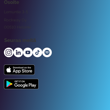
Osoite
Lemuntie 3-5
Rockway Oy
00510 Helsinki
Seuraa meitä