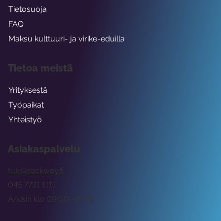
Tietosuoja
FAQ
Maksu kulttuuri- ja virike-eduilla
Tietoa meistä
Yrityksestä
Työpaikat
Yhteistyö
Asiakaspalvelu
tuki@rockway.fi
045 7731 1111
Arkisin klo 09:00 -15:00