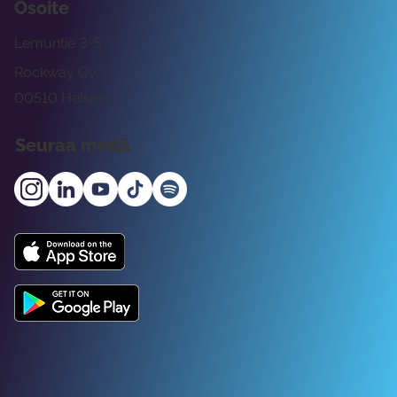
Osoite
Lemuntie 3-5
Rockway Oy
00510 Helsinki
Seuraa meitä