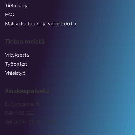
Tietosuoja
FAQ
Maksu kulttuuri- ja virike-eduilla
Tietoa meistä
Yrityksestä
Työpaikat
Yhteistyö
Asiakaspalvelu
tuki@rockway.fi
045 7731 1111
Arkisin klo 09:00 -15:00