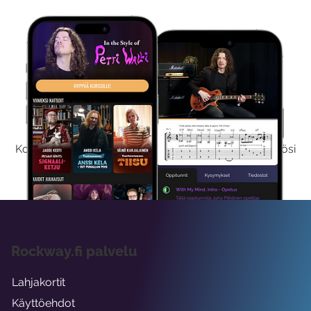
Kokeile Ilmaiseksi
Kokeilemalla ilmaiseksi saat koko sisältömme käyttöösi
viikon ajaksi.
Rockway.fi palvelu
Lahjakortit
Käyttöehdot