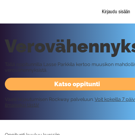
Kirjaudu sisään
Verovähennyk
Tällä oppitunnilla Lasse Parkkila kertoo muusikon mahdolli
verovähennyksistä.
Katso oppitunti
Vaatii kirjautumisen Rockway palveluun.
Voit kokeilla 7 päi
ilmaiseksi tästä!
Oppitunti kuuluu kurssiin