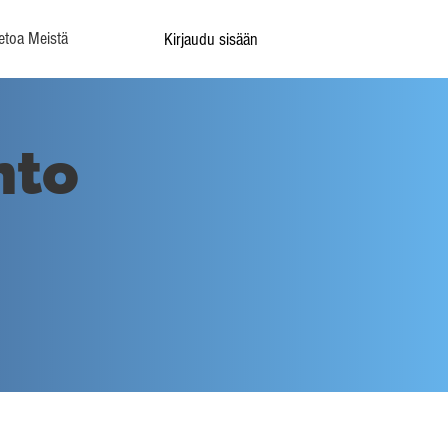
etoa Meistä
Kirjaudu sisään
nto