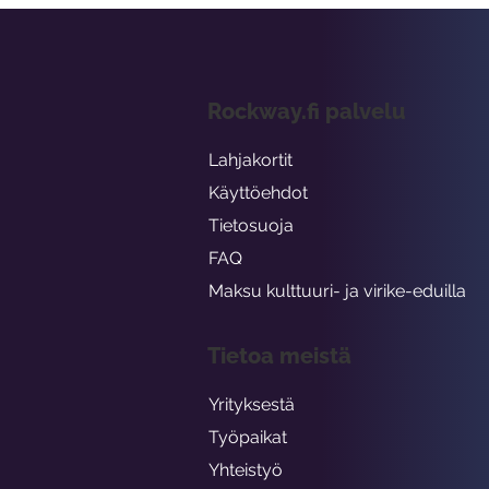
Rockway.fi palvelu
Lahjakortit
Käyttöehdot
Tietosuoja
FAQ
Maksu kulttuuri- ja virike-eduilla
Tietoa meistä
Yrityksestä
Työpaikat
Yhteistyö