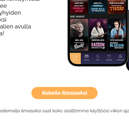
kee
Lyhyiden
ksi
alien avulla
a!
Kokeile Ilmaiseksi
eilemalla ilmaiseksi saat koko sisältömme käyttöösi viikon aja