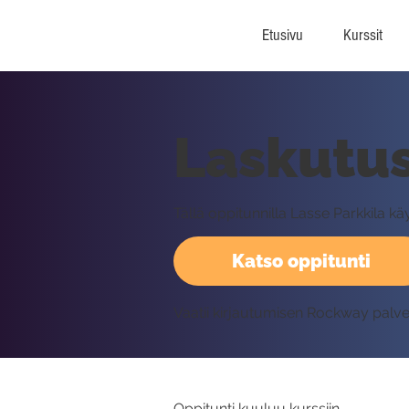
Etusivu
Kurssit
Laskutus
Tällä oppitunnilla Lasse Parkkila kä
Katso oppitunti
Vaatii kirjautumisen Rockway palv
Oppitunti kuuluu kurssiin