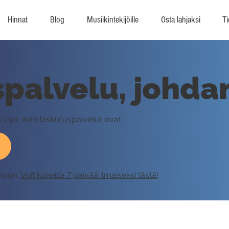
Hinnat
Blog
Musiikintekijöille
Osta lahjaksi
Ti
palvelu, johda
y läpi, mitä laskutuspalvelut ovat.
eluun.
Voit kokeilla 7 päivää ilmaiseksi tästä!