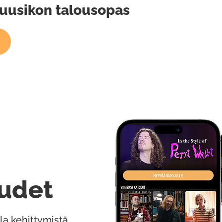
Muusikon talousopas
udet
la kehittymistä