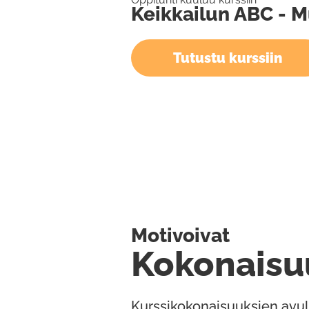
Keikkailun ABC - 
Tutustu kurssiin
Motivoivat
Kokonaisu
Kurssikokonaisuuksien avul