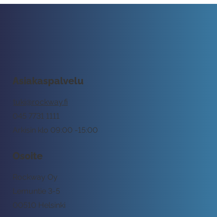
Asiakaspalvelu
tuki@rockway.fi
045 7731 1111
Arkisin klo 09:00 -15:00
Osoite
Rockway Oy
Lemuntie 3-5
00510 Helsinki