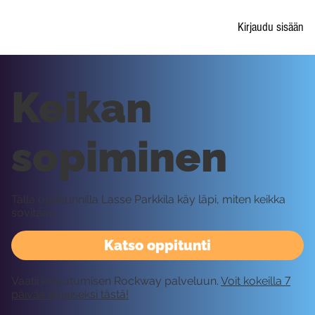
Kirjaudu sisään
Keikan
sopiminen
Tällä oppitunnilla Lasse Parkkila käy läpi, miten keikka
sovitaan.
Katso oppitunti
Vaatii kirjautumisen Rockway palveluun.
Voit kokeilla 7
päivää ilmaiseksi tästä!