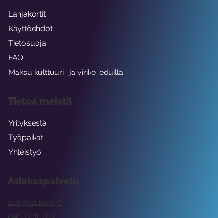
Lahjakortit
Käyttöehdot
Tietosuoja
FAQ
Maksu kulttuuri- ja virike-eduilla
Tietoa meistä
Yrityksestä
Työpaikat
Yhteistyö
Asiakaspalvelu
tuki@rockway.fi
045 7731 1111