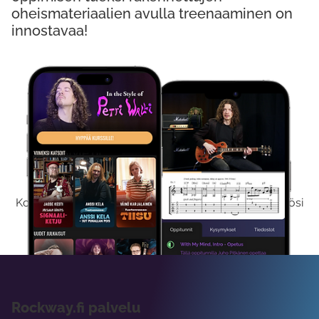
oheismateriaalien avulla treenaaminen on
innostavaa!
Kokeile Ilmaiseksi
Kokeilemalla ilmaiseksi saat koko sisältömme käyttöösi
viikon ajaksi.
Rockway.fi palvelu