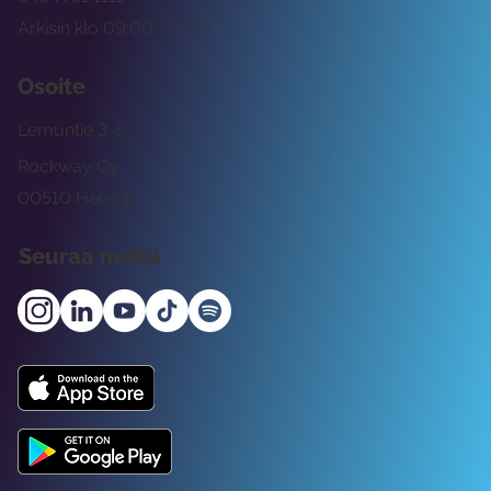
Arkisin klo 09:00 -15:00
Osoite
Lemuntie 3-5
Rockway Oy
00510 Helsinki
Seuraa meitä