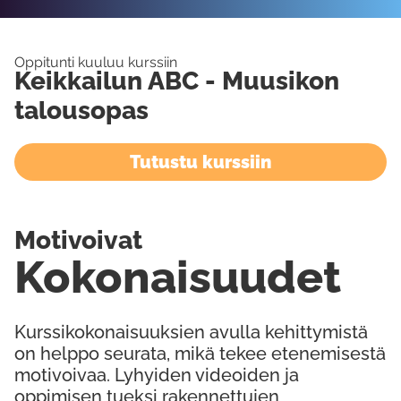
Oppitunti kuuluu kurssiin
Keikkailun ABC - Muusikon
talousopas
Tutustu kurssiin
Motivoivat
Kokonaisuudet
Kurssikokonaisuuksien avulla kehittymistä
on helppo seurata, mikä tekee etenemisestä
motivoivaa. Lyhyiden videoiden ja
oppimisen tueksi rakennettujen