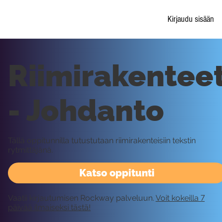
Kirjaudu sisään
Riimirakentee
- Johdanto
Tällä oppitunnilla tutustutaan riimirakenteisiin tekstin
rytmittäjänä.
Katso oppitunti
Vaatii kirjautumisen Rockway palveluun.
Voit kokeilla 7
päivää ilmaiseksi tästä!