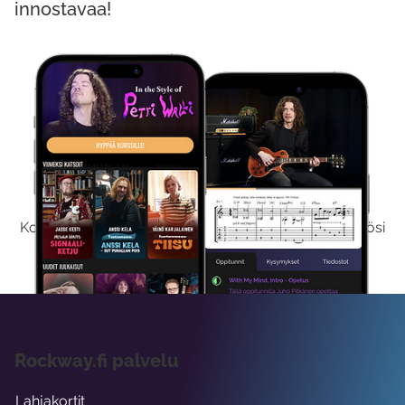
innostavaa!
Kokeile Ilmaiseksi
Kokeilemalla ilmaiseksi saat koko sisältömme käyttöösi
viikon ajaksi.
Rockway.fi palvelu
Lahjakortit