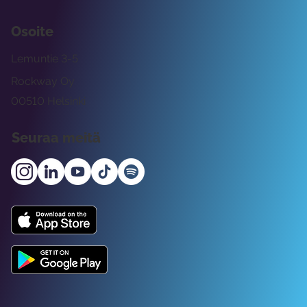
Osoite
Lemuntie 3-5
Rockway Oy
00510 Helsinki
Seuraa meitä