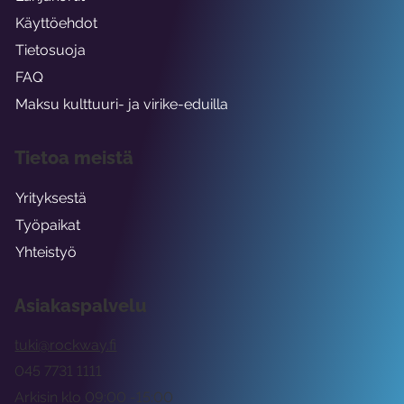
Käyttöehdot
Tietosuoja
FAQ
Maksu kulttuuri- ja virike-eduilla
Tietoa meistä
Yrityksestä
Työpaikat
Yhteistyö
Asiakaspalvelu
tuki@rockway.fi
045 7731 1111
Arkisin klo 09:00 -15:00