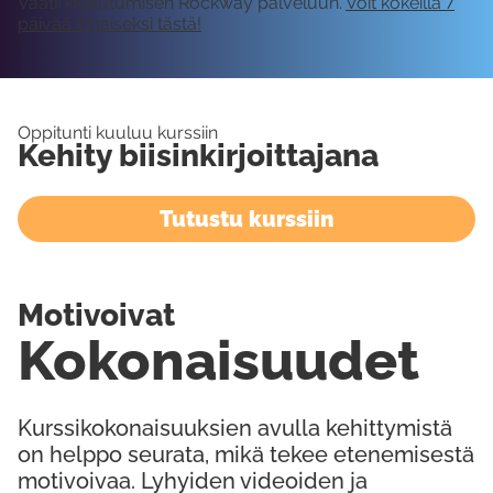
Vaatii kirjautumisen Rockway palveluun.
Voit kokeilla 7
päivää ilmaiseksi tästä!
Oppitunti kuuluu kurssiin
Kehity biisinkirjoittajana
Tutustu kurssiin
Motivoivat
Kokonaisuudet
Kurssikokonaisuuksien avulla kehittymistä
on helppo seurata, mikä tekee etenemisestä
motivoivaa. Lyhyiden videoiden ja