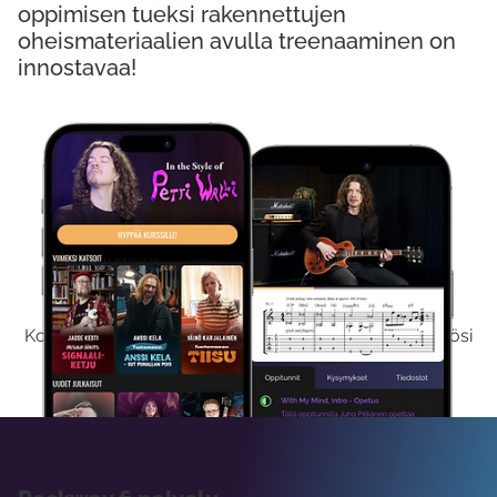
oppimisen tueksi rakennettujen
oheismateriaalien avulla treenaaminen on
innostavaa!
Kokeile Ilmaiseksi
Kokeilemalla ilmaiseksi saat koko sisältömme käyttöösi
viikon ajaksi.