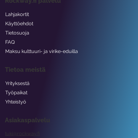
Rockway.fi palvelu
Lahjakortit
Käyttöehdot
Tietosuoja
FAQ
Maksu kulttuuri- ja virike-eduilla
Tietoa meistä
Yrityksestä
Työpaikat
Yhteistyö
Asiakaspalvelu
tuki@rockway.fi