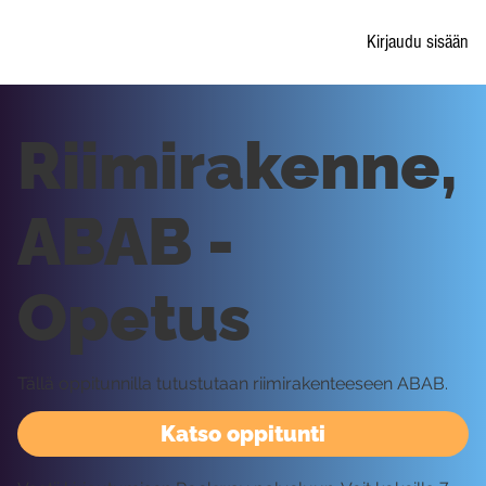
Kirjaudu sisään
Riimirakenne,
ABAB -
Opetus
Tällä oppitunnilla tutustutaan riimirakenteeseen ABAB.
Katso oppitunti