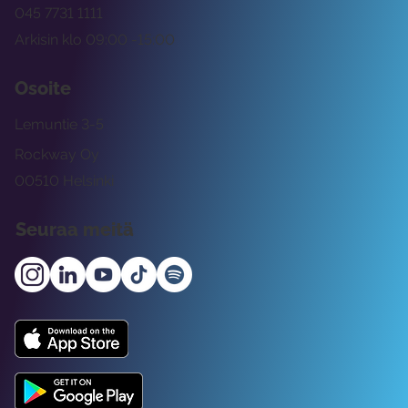
045 7731 1111
Arkisin klo 09:00 -15:00
Osoite
Lemuntie 3-5
Rockway Oy
00510 Helsinki
Seuraa meitä