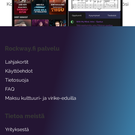
Kokeilemalla ilmaiseksi saat koko sisältömme käyttöösi
viikon ajaksi.
Rockway.fi palvelu
Lahjakortit
Käyttöehdot
Tietosuoja
FAQ
Maksu kulttuuri- ja virike-eduilla
Tietoa meistä
Yrityksestä