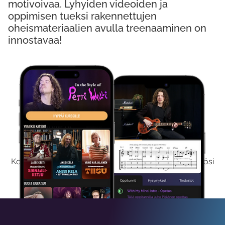
motivoivaa. Lyhyiden videoiden ja
oppimisen tueksi rakennettujen
oheismateriaalien avulla treenaaminen on
innostavaa!
Kokeile Ilmaiseksi
Kokeilemalla ilmaiseksi saat koko sisältömme käyttöösi
viikon ajaksi.