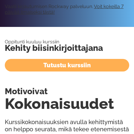
Vaatii kirjautumisen Rockway palveluun.
Voit kokeilla 7
päivää ilmaiseksi tästä!
Oppitunti kuuluu kurssiin
Kehity biisinkirjoittajana
Tutustu kurssiin
Motivoivat
Kokonaisuudet
Kurssikokonaisuuksien avulla kehittymistä
on helppo seurata, mikä tekee etenemisestä