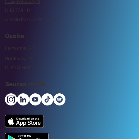
tuki@rockway.fi
045 7731 1111
Arkisin klo 09:00 -15:00
Osoite
Lemuntie 3-5
Rockway Oy
00510 Helsinki
Seuraa meitä