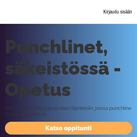
Kirjaudu sisään
Punchlinet,
säkeistössä -
Opetus
Tällä oppitunnilla tutustutaan tilanteisiin, joissa punchline
löytyy säkeistössä.
Katso oppitunti