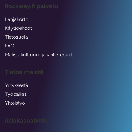
Rockway.fi palvelu
Lahjakortit
Käyttöehdot
Tietosuoja
FAQ
Maksu kulttuuri- ja virike-eduilla
Tietoa meistä
Yrityksestä
Työpaikat
Yhteistyö
Asiakaspalvelu