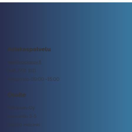
Asiakaspalvelu
tuki@rockway.fi
045 7731 1111
Arkisin klo 09:00 -15:00
Osoite
Rockway Oy
Lemuntie 3-5
00510 Helsinki