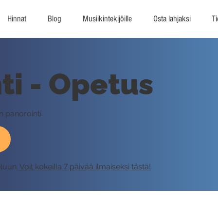
Hinnat
Blog
Musiikintekijöille
Osta lahjaksi
Ti
ti - Opetus
n panorointi.
eluun.
Voit kokeilla 7 päivää ilmaiseksi tästä!