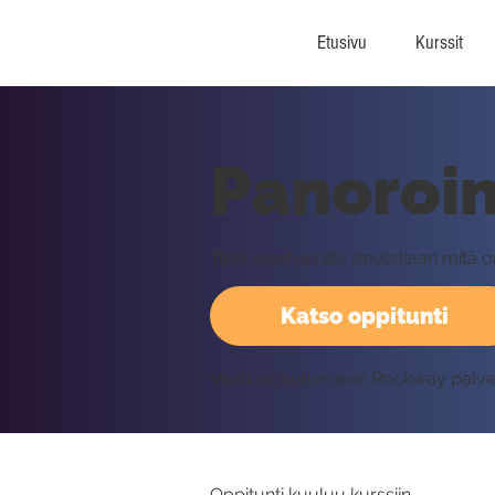
Etusivu
Kurssit
Panoroin
Tällä oppitunnilla opetellaan mitä o
Katso oppitunti
Vaatii kirjautumisen Rockway palv
Oppitunti kuuluu kurssiin