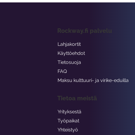
Rockway.fi palvelu
Lahjakortit
Käyttöehdot
Tietosuoja
FAQ
Maksu kulttuuri- ja virike-eduilla
Tietoa meistä
Yrityksestä
Työpaikat
Yhteistyö