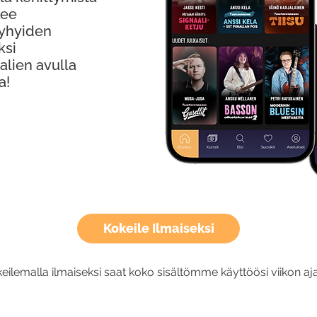
kee
Lyhyiden
ksi
alien avulla
a!
Kokeile Ilmaiseksi
eilemalla ilmaiseksi saat koko sisältömme käyttöösi viikon aja