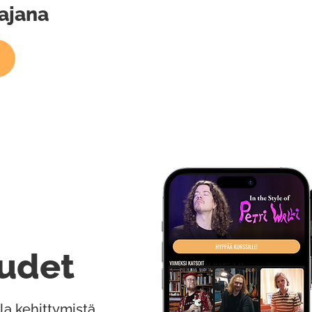
tajana
udet
la kehittymistä