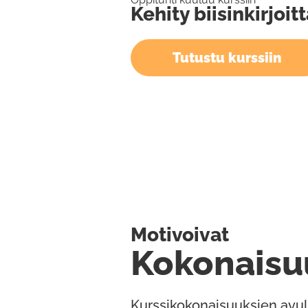
Kehity biisinkirjoit
Tutustu kurssiin
Motivoivat
Kokonaisu
Kurssikokonaisuuksien avul