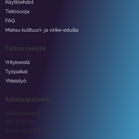
Käyttöehdot
Tietosuoja
FAQ
Maksu kulttuuri- ja virike-eduilla
Tietoa meistä
Yrityksestä
Työpaikat
Yhteistyö
Asiakaspalvelu
tuki@rockway.fi
045 7731 1111
Arkisin klo 09:00 -15:00