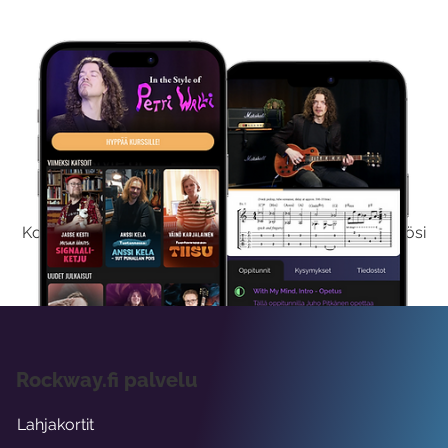
Kokeile Ilmaiseksi
Kokeilemalla ilmaiseksi saat koko sisältömme käyttöösi
viikon ajaksi.
Rockway.fi palvelu
Lahjakortit