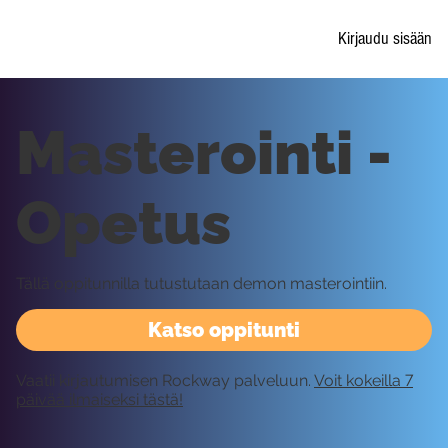
Kirjaudu sisään
Masterointi -
Opetus
Tällä oppitunnilla tutustutaan demon masterointiin.
Katso oppitunti
Vaatii kirjautumisen Rockway palveluun.
Voit kokeilla 7
päivää ilmaiseksi tästä!