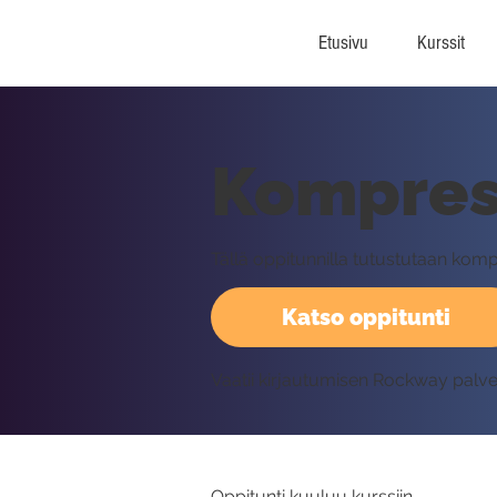
Etusivu
Kurssit
Kompress
Tällä oppitunnilla tutustutaan kom
Katso oppitunti
Vaatii kirjautumisen Rockway palv
Oppitunti kuuluu kurssiin