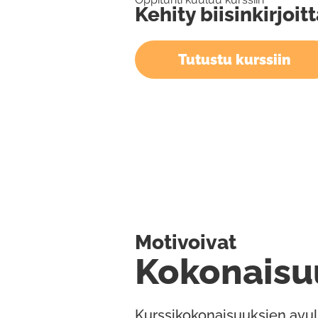
Kehity biisinkirjoit
Tutustu kurssiin
Motivoivat
Kokonaisu
Kurssikokonaisuuksien avul