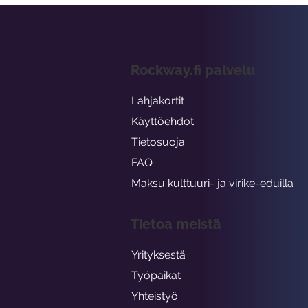
Rockway.fi palvelu
Lahjakortit
Käyttöehdot
Tietosuoja
FAQ
Maksu kulttuuri- ja virike-eduilla
Tietoa meistä
Yrityksestä
Työpaikat
Yhteistyö