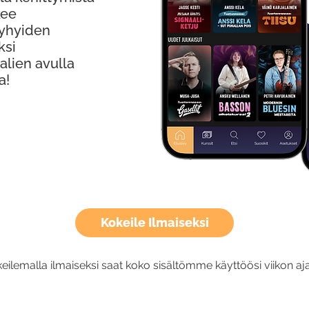
kee
Lyhyiden
ksi
alien avulla
a!
Kokeile Ilmaiseksi
eilemalla ilmaiseksi saat koko sisältömme käyttöösi viikon aja