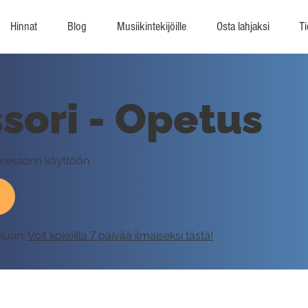
Hinnat
Blog
Musiikintekijöille
Osta lahjaksi
Ti
ori - Opetus
pressorin käyttöön.
eluun.
Voit kokeilla 7 päivää ilmaiseksi tästä!