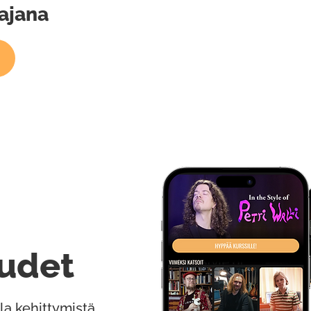
tajana
udet
la kehittymistä