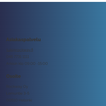
Asiakaspalvelu
tuki@rockway.fi
045 7731 1111
Arkisin klo 09:00 -15:00
Osoite
Rockway Oy
Lemuntie 3-5
00510 Helsinki