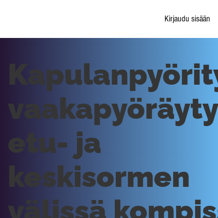
Kirjaudu sisään
Kapulanpyörit
vaakapyöräyty
etu- ja
keskisormen
välissä kompi