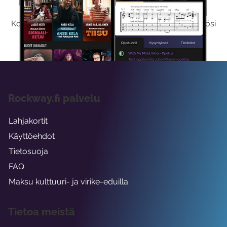
Kokeilemalla ilmaiseksi saat koko sisältömme käyttöösi
viikon ajaksi.
Rockway.fi palvelu
Lahjakortit
Käyttöehdot
Tietosuoja
FAQ
Maksu kulttuuri- ja virike-eduilla
Tietoa meistä