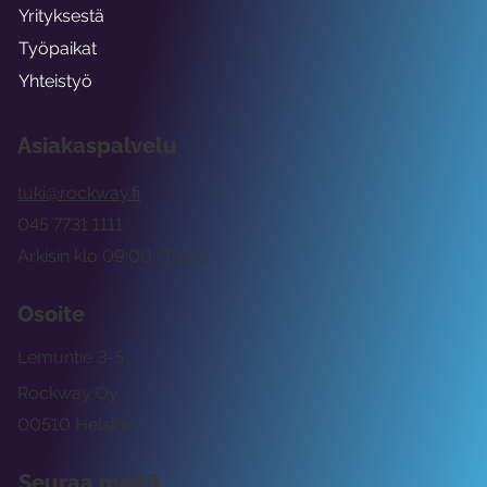
Yrityksestä
Työpaikat
Yhteistyö
Asiakaspalvelu
tuki@rockway.fi
045 7731 1111
Arkisin klo 09:00 -15:00
Osoite
Lemuntie 3-5
Rockway Oy
00510 Helsinki
Seuraa meitä