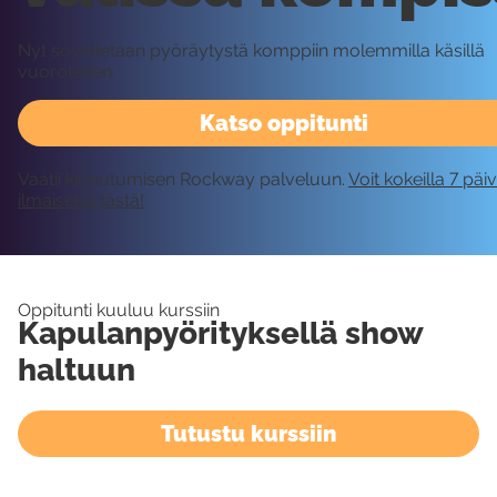
Nyt sovelletaan pyöräytystä komppiin molemmilla käsillä
vuorotellen.
Katso oppitunti
Vaatii kirjautumisen Rockway palveluun.
Voit kokeilla 7 päi
ilmaiseksi tästä!
Oppitunti kuuluu kurssiin
Kapulanpyörityksellä show
haltuun
Tutustu kurssiin