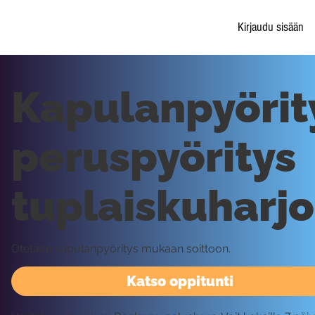
Kirjaudu sisään
Kapulanpyörit
peruspyöritys
tuplaiskuharjo
Otetaan kapulanpyöritys mukaan soittoon.
Katso oppitunti