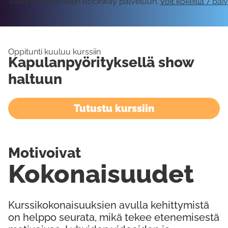
Vaatii kirjautumisen Rockway palveluun.
Voit kokeilla 7 päi
Oppitunti kuuluu kurssiin
Kapulanpyörityksellä show
haltuun
Tutustu kurssiin
Motivoivat
Kokonaisuudet
Kurssikokonaisuuksien avulla kehittymistä
on helppo seurata, mikä tekee etenemisestä