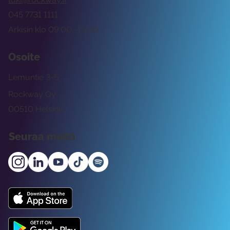
045 7731 1111
Arkisin klo 09:00 -15:00
Osoite
Lemuntie 3-5
Rockway Oy
00510 Helsinki
Seuraa meitä