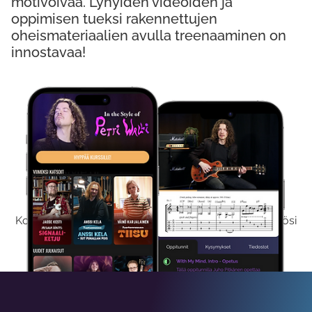
motivoivaa. Lyhyiden videoiden ja
oppimisen tueksi rakennettujen
oheismateriaalien avulla treenaaminen on
innostavaa!
Kokeile Ilmaiseksi
Kokeilemalla ilmaiseksi saat koko sisältömme käyttöösi
viikon ajaksi.