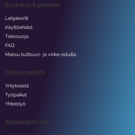
Rockway.fi palvelu
Lahjakortit
Käyttöehdot
Tietosuoja
FAQ
Maksu kulttuuri- ja virike-eduilla
Tietoa meistä
Yrityksestä
Työpaikat
Yhteistyö
Asiakaspalvelu
tuki@rockway.fi