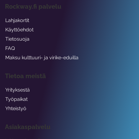
Rockway.fi palvelu
Lahjakortit
Käyttöehdot
Tietosuoja
FAQ
Maksu kulttuuri- ja virike-eduilla
Tietoa meistä
Yrityksestä
Työpaikat
Yhteistyö
Asiakaspalvelu