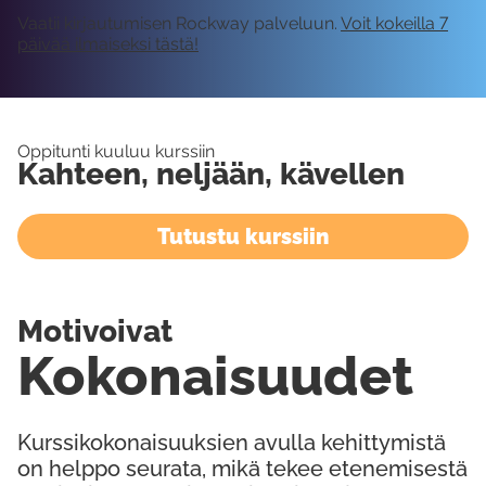
Vaatii kirjautumisen Rockway palveluun.
Voit kokeilla 7
päivää ilmaiseksi tästä!
Oppitunti kuuluu kurssiin
Kahteen, neljään, kävellen
Tutustu kurssiin
Motivoivat
Kokonaisuudet
Kurssikokonaisuuksien avulla kehittymistä
on helppo seurata, mikä tekee etenemisestä