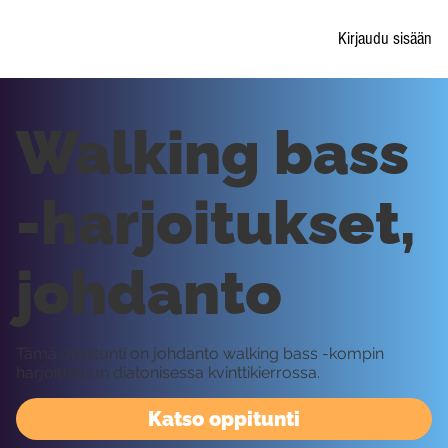
Kirjaudu sisään
Walking bass
-harjoitukset,
johdanto
Tämä oppitunti on johdanto walking bass -kompin
harjoitteluun diatonisessa kvinttikierrossa.
Katso oppitunti