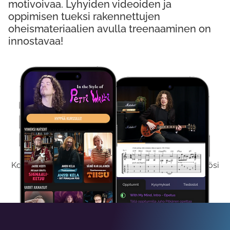
motivoivaa. Lyhyiden videoiden ja
oppimisen tueksi rakennettujen
oheismateriaalien avulla treenaaminen on
innostavaa!
Kokeile Ilmaiseksi
Kokeilemalla ilmaiseksi saat koko sisältömme käyttöösi
viikon ajaksi.