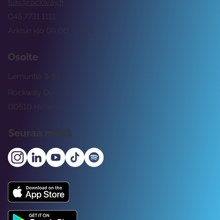
tuki@rockway.fi
045 7731 1111
Arkisin klo 09:00 -15:00
Osoite
Lemuntie 3-5
Rockway Oy
00510 Helsinki
Seuraa meitä