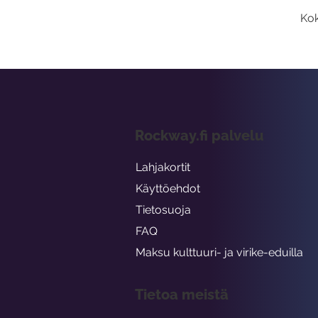
Kok
Rockway.fi palvelu
Lahjakortit
Käyttöehdot
Tietosuoja
FAQ
Maksu kulttuuri- ja virike-eduilla
Tietoa meistä