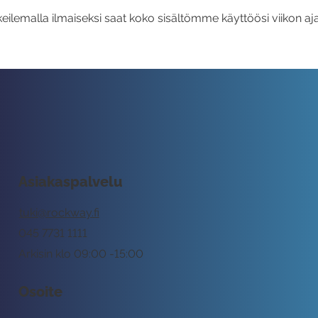
eilemalla ilmaiseksi saat koko sisältömme käyttöösi viikon aja
Asiakaspalvelu
tuki@rockway.fi
045 7731 1111
Arkisin klo 09:00 -15:00
Osoite