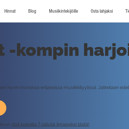
Hinnat
Blog
Musiikintekijöille
Osta lahjaksi
Ti
 -kompin harjoi
n hyvin monessa erilaisessa musiikkityylissä. Jatketaan edell
eluun.
Voit kokeilla 7 päivää ilmaiseksi tästä!