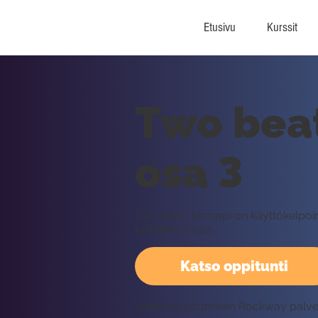
Etusivu
Kurssit
Two beat
osa 3
Two beat -komppi on käyttökelpoine
kvinttikierrossa.
Katso oppitunti
Vaatii kirjautumisen Rockway palv