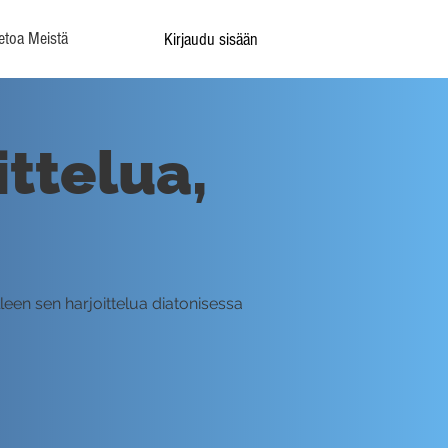
etoa Meistä
Kirjaudu sisään
ttelua,
een sen harjoittelua diatonisessa