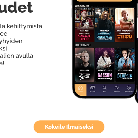
udet
la kehittymistä
kee
Lyhyiden
ksi
alien avulla
a!
Kokeile Ilmaiseksi