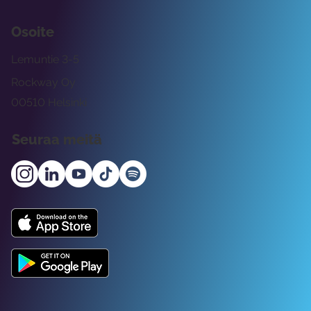
Osoite
Lemuntie 3-5
Rockway Oy
00510 Helsinki
Seuraa meitä