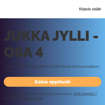
Kirjaudu sisään
JUKKA JYLLI -
OSA 4
Jukka Jylliä haastateltiin 4.5.2018 hänen työhuoneellaan.
Osa 4.
Katso oppitunti
Vaatii kirjautumisen Rockway palveluun.
Voit kokeilla 7
päivää ilmaiseksi tästä!