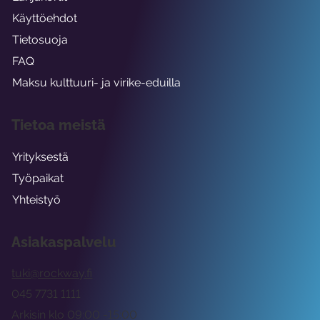
Käyttöehdot
Tietosuoja
FAQ
Maksu kulttuuri- ja virike-eduilla
Tietoa meistä
Yrityksestä
Työpaikat
Yhteistyö
Asiakaspalvelu
tuki@rockway.fi
045 7731 1111
Arkisin klo 09:00 -15:00