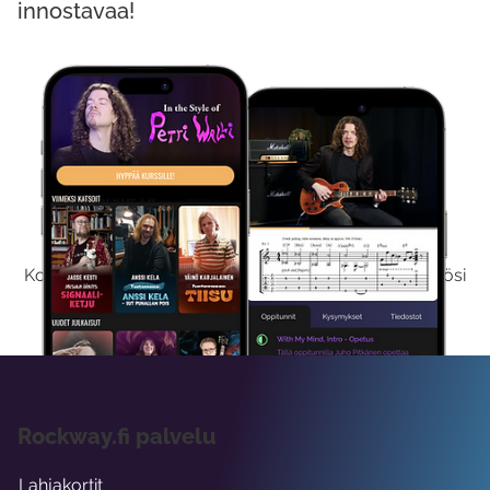
innostavaa!
Kokeile Ilmaiseksi
Kokeilemalla ilmaiseksi saat koko sisältömme käyttöösi
viikon ajaksi.
Rockway.fi palvelu
Lahjakortit