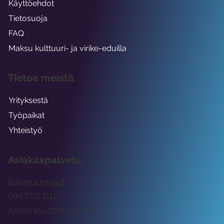
Käyttöehdot
Tietosuoja
FAQ
Maksu kulttuuri- ja virike-eduilla
Tietoa meistä
Yrityksestä
Työpaikat
Yhteistyö
Asiakaspalvelu
tuki@rockway.fi
045 7731 1111
Arkisin klo 09:00 -15:00