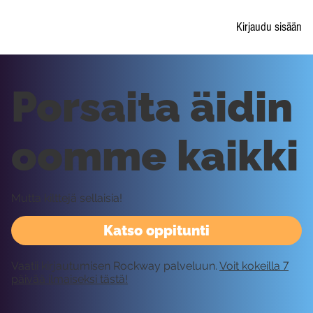
Kirjaudu sisään
Porsaita äidin
oomme kaikki
Mutta kilttejä sellaisia!
Katso oppitunti
Vaatii kirjautumisen Rockway palveluun.
Voit kokeilla 7
päivää ilmaiseksi tästä!