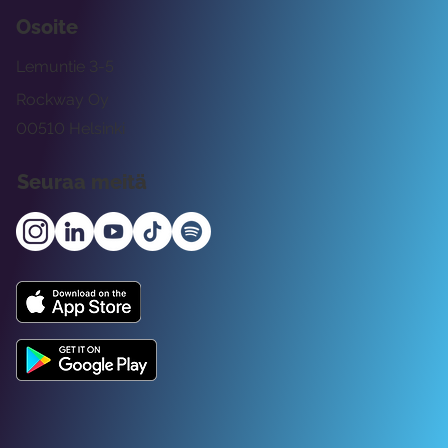
Osoite
Lemuntie 3-5
Rockway Oy
00510 Helsinki
Seuraa meitä