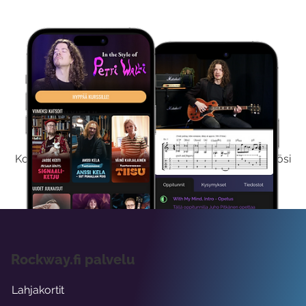
Kokeile Ilmaiseksi
Kokeilemalla ilmaiseksi saat koko sisältömme käyttöösi
viikon ajaksi.
Rockway.fi palvelu
Lahjakortit