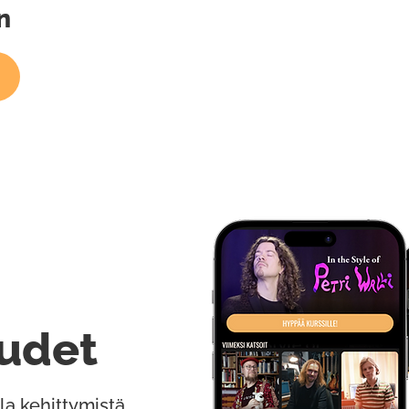
n
udet
la kehittymistä