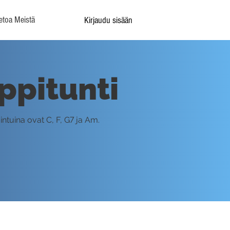
etoa Meistä
Kirjaudu sisään
oppitunti
ntuina ovat C, F, G7 ja Am.