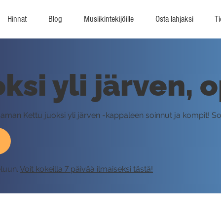
Hinnat
Blog
Musiikintekijöille
Osta lahjaksi
Ti
ksi yli järven, 
aman Kettu juoksi yli järven -kappaleen soinnut ja kompit! Soi
eluun.
Voit kokeilla 7 päivää ilmaiseksi tästä!