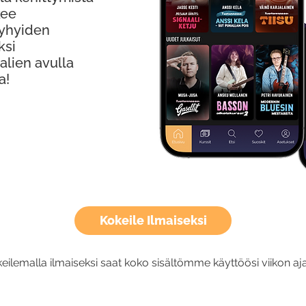
kee
Lyhyiden
ksi
alien avulla
a!
Kokeile Ilmaiseksi
eilemalla ilmaiseksi saat koko sisältömme käyttöösi viikon aja