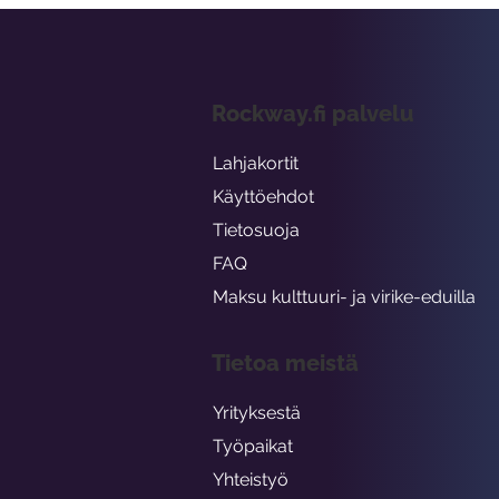
Rockway.fi palvelu
Lahjakortit
Käyttöehdot
Tietosuoja
FAQ
Maksu kulttuuri- ja virike-eduilla
Tietoa meistä
Yrityksestä
Työpaikat
Yhteistyö