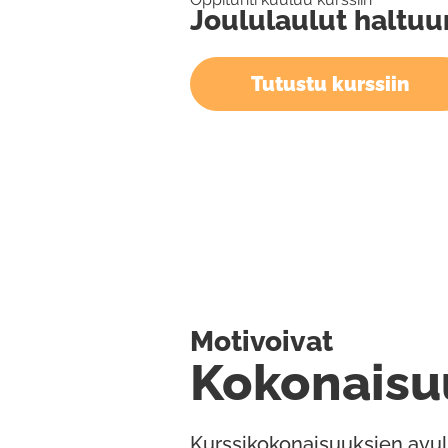
Joululaulut haltuu
Tutustu kurssiin
Motivoivat
Kokonaisu
Kurssikokonaisuuksien avul