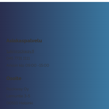
Asiakaspalvelu
tuki@rockway.fi
045 7731 1111
Arkisin klo 09:00 -15:00
Osoite
Rockway Oy
Lemuntie 3-5
00510 Helsinki