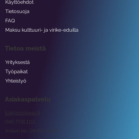
Käyttöehdot
Tietosuoja
FAQ
Maksu kulttuuri- ja virike-eduilla
Tietoa meistä
Yrityksestä
Työpaikat
Yhteistyö
Asiakaspalvelu
tuki@rockway.fi
045 7731 1111
Arkisin klo 09:00 -15:00