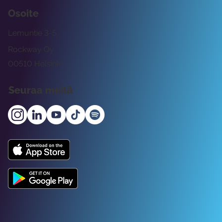
Osoite
Lemuntie 3-5
Rockway Oy
00510 Helsinki
Seuraa meitä