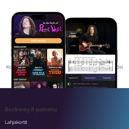
Kokeile Ilmaiseksi
Kokeilemalla ilmaiseksi saat koko sisältömme käyttöösi
viikon ajaksi.
Rockway.fi palvelu
Lahjakortit