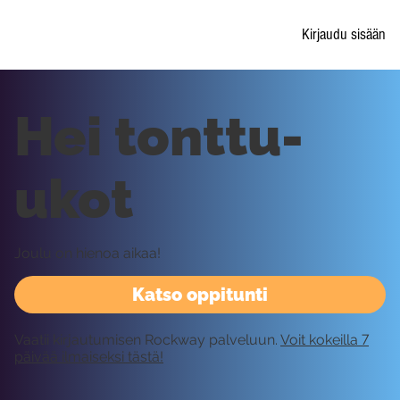
Kirjaudu sisään
Hei tonttu-
ukot
Joulu on hienoa aikaa!
Katso oppitunti
Vaatii kirjautumisen Rockway palveluun.
Voit kokeilla 7
päivää ilmaiseksi tästä!