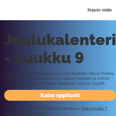
Kirjaudu sisään
Joulukalenteri
- Luukku 9
Tämän luukun takaa paljastuu uusi kappale, Nisse-Polkka.
Tämä vauhdikas joululaulu on saanut raskaan ja entistä
vauhdikkaamman käsittelyn Raskasta Joulua -tyylillä.
Katso oppitunti
Vaatii kirjautumisen Rockway palveluun.
Voit kokeilla 7
päivää ilmaiseksi tästä!