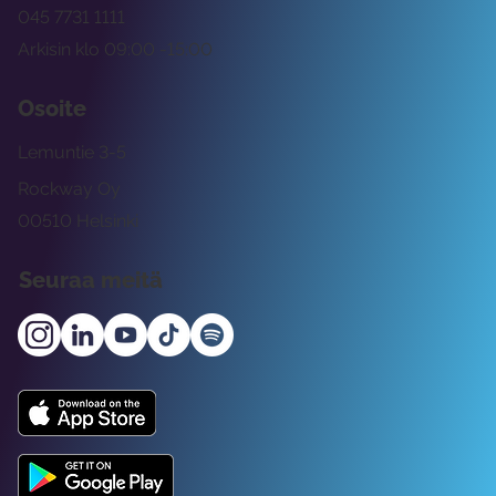
045 7731 1111
Arkisin klo 09:00 -15:00
Osoite
Lemuntie 3-5
Rockway Oy
00510 Helsinki
Seuraa meitä