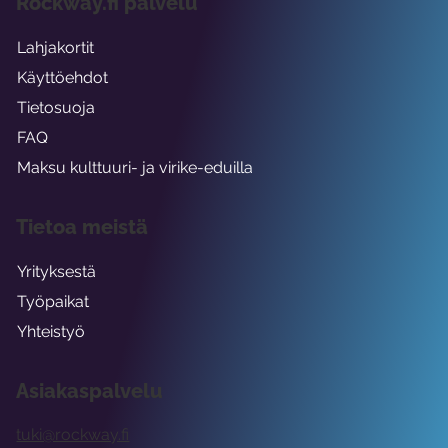
Rockway.fi palvelu
Lahjakortit
Käyttöehdot
Tietosuoja
FAQ
Maksu kulttuuri- ja virike-eduilla
Tietoa meistä
Yrityksestä
Työpaikat
Yhteistyö
Asiakaspalvelu
tuki@rockway.fi