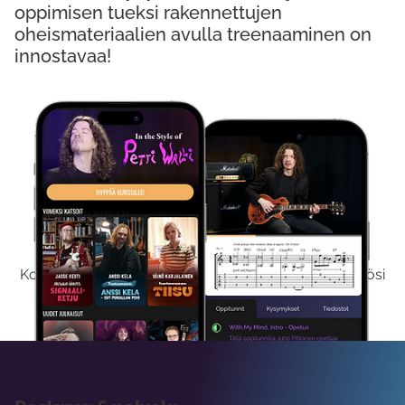
oppimisen tueksi rakennettujen
oheismateriaalien avulla treenaaminen on
innostavaa!
Kokeile Ilmaiseksi
Kokeilemalla ilmaiseksi saat koko sisältömme käyttöösi
viikon ajaksi.