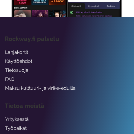
viikon ajaksi.
Rockway.fi palvelu
Lahjakortit
Käyttöehdot
Tietosuoja
FAQ
Maksu kulttuuri- ja virike-eduilla
Tietoa meistä
Yrityksestä
Työpaikat