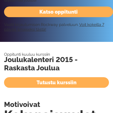
täyttämää joulua!
Katso oppitunti
Vaatii kirjautumisen Rockway palveluun.
Voit kokeilla 7
päivää ilmaiseksi tästä!
Oppitunti kuuluu kurssiin
Joulukalenteri 2015 -
Raskasta Joulua
Tutustu kurssiin
Motivoivat