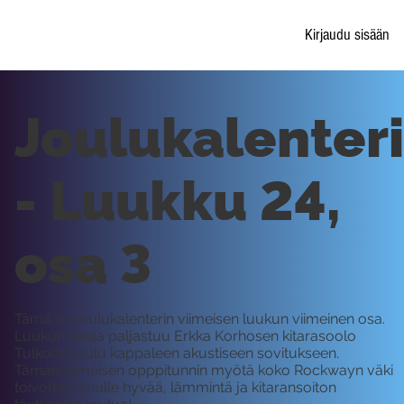
Kirjaudu sisään
Joulukalenteri
- Luukku 24,
osa 3
Tämä on joulukalenterin viimeisen luukun viimeinen osa.
Luukun takaa paljastuu Erkka Korhosen kitarasoolo
Tulkoon joulu kappaleen akustiseen sovitukseen.
Tämän viimeisen opppitunnin myötä koko Rockwayn väki
toivottaa sinulle hyvää, lämmintä ja kitaransoiton