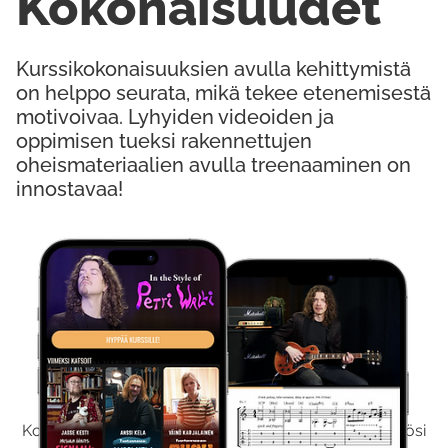
Kokonaisuudet
Kurssikokonaisuuksien avulla kehittymistä
on helppo seurata, mikä tekee etenemisestä
motivoivaa. Lyhyiden videoiden ja
oppimisen tueksi rakennettujen
oheismateriaalien avulla treenaaminen on
innostavaa!
Kokeile Ilmaiseksi
Kokeilemalla ilmaiseksi saat koko sisältömme käyttöösi