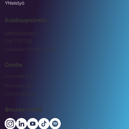
Yhteistyö
Asiakaspalvelu
tuki@rockway.fi
045 7731 1111
Arkisin klo 09:00 -15:00
Osoite
Lemuntie 3-5
Rockway Oy
00510 Helsinki
Seuraa meitä