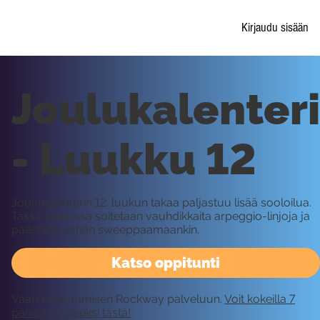
Kirjaudu sisään
Joulukalenteri
- Luukku 12
Joulukalenterin 12. luukun takaa paljastuu lisää sooloilua.
Tässä soolossa soitetaan vauhdikkaita arpeggio-linjoja ja
päästään vähän sweeppaamaankin.
Katso oppitunti
Vaatii kirjautumisen Rockway palveluun.
Voit kokeilla 7
päivää ilmaiseksi tästä!