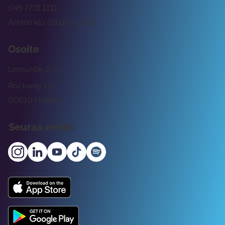
045 7731 1111
Arkisin klo 09:00 -15:00
Osoite
Lemuntie 3-5
Rockway Oy
00510 Helsinki
Seuraa meitä