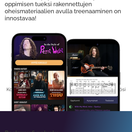
oppimisen tueksi rakennettujen
oheismateriaalien avulla treenaaminen on
innostavaa!
Kokeile Ilmaiseksi
Kokeilemalla ilmaiseksi saat koko sisältömme käyttöösi
viikon ajaksi.