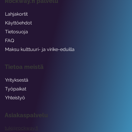
Rockway.fi palvelu
Lahjakortit
Käyttöehdot
Tietosuoja
FAQ
Maksu kulttuuri- ja virike-eduilla
Tietoa meistä
Yrityksestä
Työpaikat
Yhteistyö
Asiakaspalvelu
tuki@rockway.fi