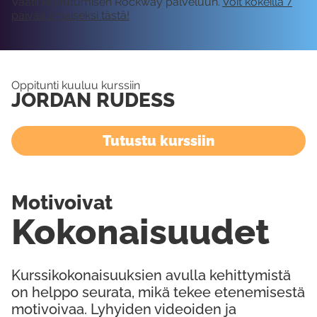
Vaatii kirjautumisen Rockway palveluun.
Voit kokeilla 7
päivää ilmaiseksi tästä!
Oppitunti kuuluu kurssiin
JORDAN RUDESS
Tutustu kurssiin
Motivoivat
Kokonaisuudet
Kurssikokonaisuuksien avulla kehittymistä
on helppo seurata, mikä tekee etenemisestä
motivoivaa. Lyhyiden videoiden ja