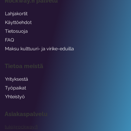
Rockway.fi palvelu
Lahjakortit
Käyttöehdot
Tietosuoja
FAQ
Maksu kulttuuri- ja virike-eduilla
Tietoa meistä
Yrityksestä
Työpaikat
Yhteistyö
Asiakaspalvelu
tuki@rockway.fi