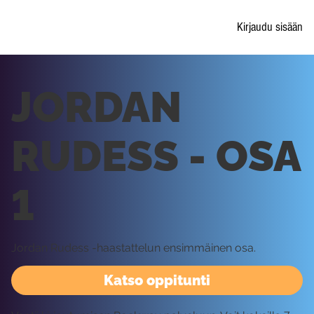
Kirjaudu sisään
JORDAN
RUDESS - OSA
1
Jordan Rudess -haastattelun ensimmäinen osa.
Katso oppitunti