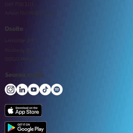
045 7731 1111
Arkisin klo 09:00 -15:00
Osoite
Lemuntie 3-5
Rockway Oy
00510 Helsinki
Seuraa meitä