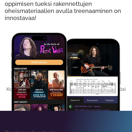
oppimisen tueksi rakennettujen
oheismateriaalien avulla treenaaminen on
innostavaa!
Kokeile Ilmaiseksi
Kokeilemalla ilmaiseksi saat koko sisältömme käyttöösi
viikon ajaksi.