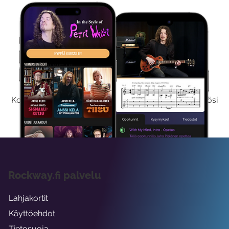
Kokeile Ilmaiseksi
Kokeilemalla ilmaiseksi saat koko sisältömme käyttöösi
viikon ajaksi.
Rockway.fi palvelu
Lahjakortit
Käyttöehdot
Tietosuoja