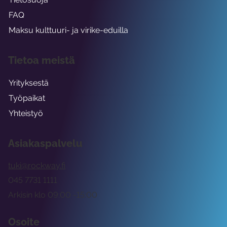
FAQ
Maksu kulttuuri- ja virike-eduilla
Tietoa meistä
Yrityksestä
Työpaikat
Yhteistyö
Asiakaspalvelu
tuki@rockway.fi
045 7731 1111
Arkisin klo 09:00 -15:00
Osoite