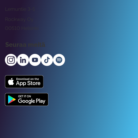
Lemuntie 3-5
Rockway Oy
00510 Helsinki
Seuraa meitä