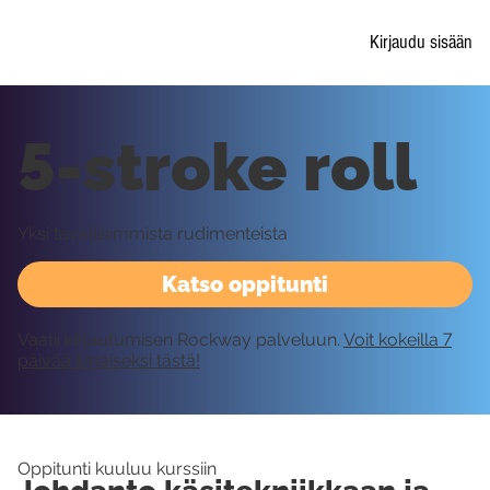
Kirjaudu sisään
5-stroke roll
Yksi tavallisimmista rudimenteista
Katso oppitunti
Vaatii kirjautumisen Rockway palveluun.
Voit kokeilla 7
päivää ilmaiseksi tästä!
Oppitunti kuuluu kurssiin