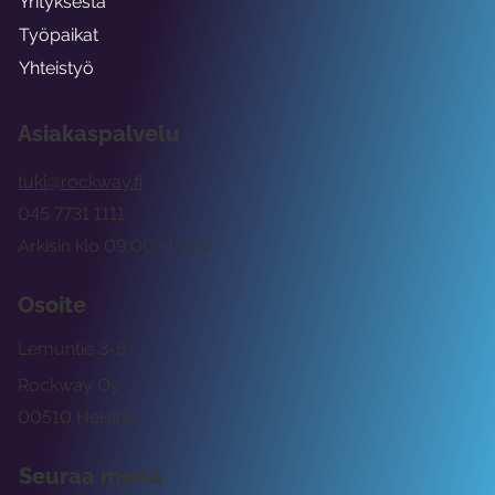
Yrityksestä
Työpaikat
Yhteistyö
Asiakaspalvelu
tuki@rockway.fi
045 7731 1111
Arkisin klo 09:00 -15:00
Osoite
Lemuntie 3-5
Rockway Oy
00510 Helsinki
Seuraa meitä