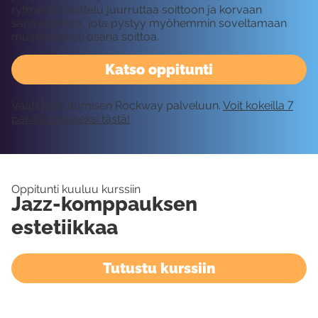
rytmin harhoittelu juurruttaa soittoon ja korvaan
sanavarastoa, jota pystyy myöhemmin soveltamaan
musikaalisesti osana soittoa.
Katso oppitunti
Vaatii kirjautumisen Rockway palveluun.
Voit kokeilla 7
päivää ilmaiseksi tästä!
Oppitunti kuuluu kurssiin
Jazz-komppauksen
estetiikkaa
Tutustu kurssiin