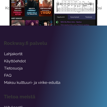
Kokeilemalla ilmaiseksi saat koko sisältömme käyttöösi
viikon ajaksi.
Rockway.fi palvelu
Lahjakortit
Käyttöehdot
Tietosuoja
FAQ
Maksu kulttuuri- ja virike-eduilla
Tietoa meistä