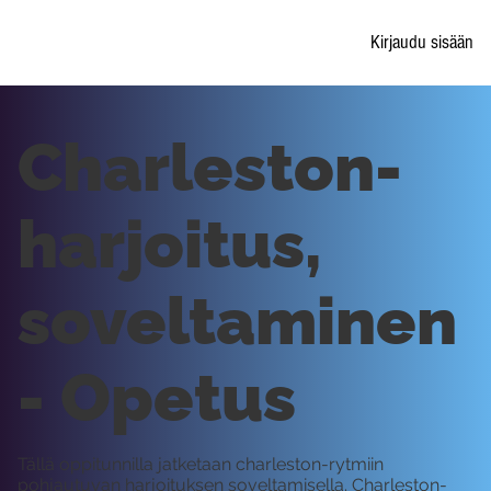
Kirjaudu sisään
Charleston-
harjoitus,
soveltaminen
- Opetus
Tällä oppitunnilla jatketaan charleston-rytmiin
pohjautuvan harjoituksen soveltamisella. Charleston-