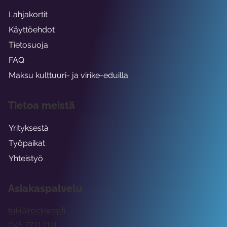
Lahjakortit
Käyttöehdot
Tietosuoja
FAQ
Maksu kulttuuri- ja virike-eduilla
Tietoa meistä
Yrityksestä
Työpaikat
Yhteistyö
Asiakaspalvelu
tuki@rockway.fi
045 7731 1111