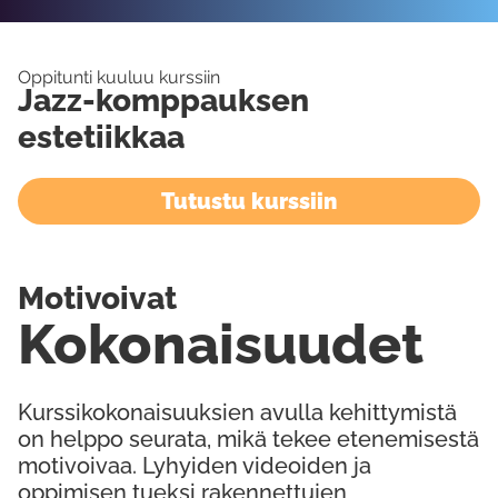
Oppitunti kuuluu kurssiin
Jazz-komppauksen
estetiikkaa
Tutustu kurssiin
Motivoivat
Kokonaisuudet
Kurssikokonaisuuksien avulla kehittymistä
on helppo seurata, mikä tekee etenemisestä
motivoivaa. Lyhyiden videoiden ja
oppimisen tueksi rakennettujen