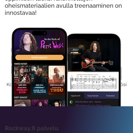
oheismateriaalien avulla treenaaminen on
innostavaa!
Kokeile Ilmaiseksi
Kokeilemalla ilmaiseksi saat koko sisältömme käyttöösi
viikon ajaksi.
Rockway.fi palvelu