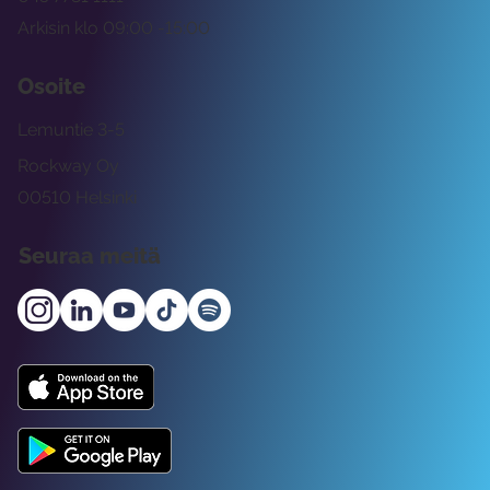
Arkisin klo 09:00 -15:00
Osoite
Lemuntie 3-5
Rockway Oy
00510 Helsinki
Seuraa meitä