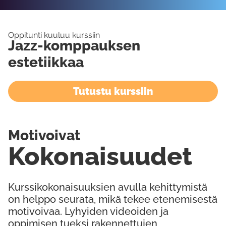
Oppitunti kuuluu kurssiin
Jazz-komppauksen
estetiikkaa
Tutustu kurssiin
Motivoivat
Kokonaisuudet
Kurssikokonaisuuksien avulla kehittymistä
on helppo seurata, mikä tekee etenemisestä
motivoivaa. Lyhyiden videoiden ja
oppimisen tueksi rakennettujen