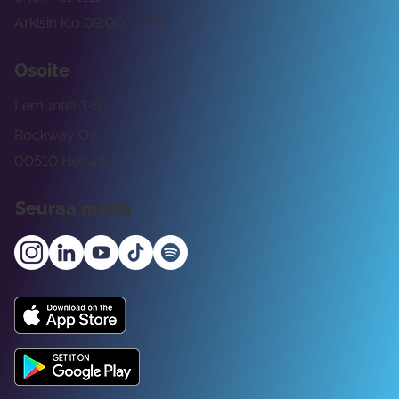
Arkisin klo 09:00 -15:00
Osoite
Lemuntie 3-5
Rockway Oy
00510 Helsinki
Seuraa meitä