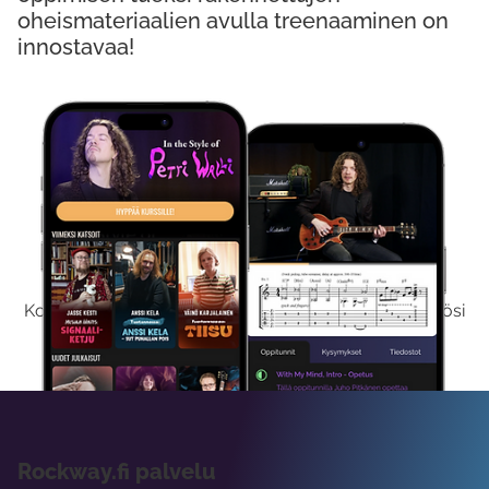
oheismateriaalien avulla treenaaminen on
innostavaa!
Kokeile Ilmaiseksi
Kokeilemalla ilmaiseksi saat koko sisältömme käyttöösi
viikon ajaksi.
Rockway.fi palvelu