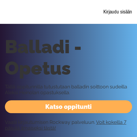
Kirjaudu sisään
Balladi -
Opetus
Tällä oppitunnilla tutustutaan balladin soittoon sudeilla
Aleksi Heinolan opastuksella.
Katso oppitunti
Vaatii kirjautumisen Rockway palveluun.
Voit kokeilla 7
päivää ilmaiseksi tästä!