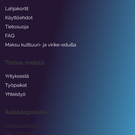
Lahjakortit
Käyttöehdot
Tietosuoja
FAQ
Maksu kulttuuri- ja virike-eduilla
Tietoa meistä
Yrityksestä
Työpaikat
Yhteistyö
Asiakaspalvelu
tuki@rockway.fi
045 7731 1111