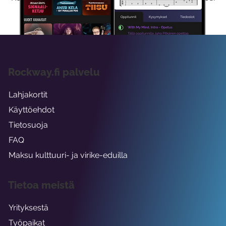
viikon ajaksi.
Rockway.fi palvelu
Lahjakortit
Käyttöehdot
Tietosuoja
FAQ
Maksu kulttuuri- ja virike-eduilla
Tietoa meistä
Yrityksestä
Työpaikat