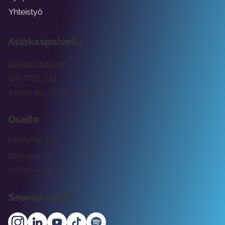
Yhteistyö
Asiakaspalvelu
tuki@rockway.fi
045 7731 1111
Arkisin klo 09:00 -15:00
Osoite
Lemuntie 3-5
Rockway Oy
00510 Helsinki
Seuraa meitä