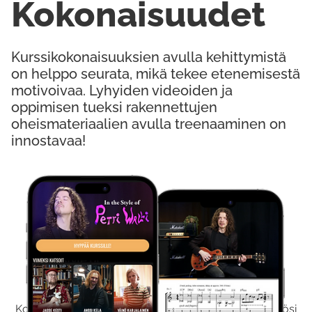
Kokonaisuudet
Kurssikokonaisuuksien avulla kehittymistä
on helppo seurata, mikä tekee etenemisestä
motivoivaa. Lyhyiden videoiden ja
oppimisen tueksi rakennettujen
oheismateriaalien avulla treenaaminen on
innostavaa!
Kokeile Ilmaiseksi
Kokeilemalla ilmaiseksi saat koko sisältömme käyttöösi