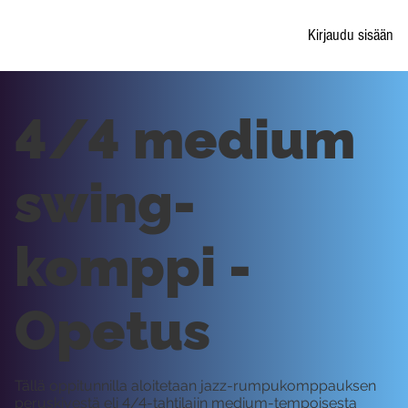
Kirjaudu sisään
4/4 medium
swing-
komppi -
Opetus
Tällä oppitunnilla aloitetaan jazz-rumpukomppauksen
peruskivestä eli 4/4-tahtilajin medium-tempoisesta