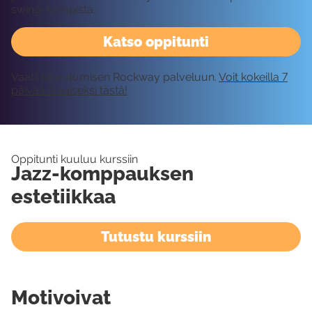
swing-kompista.
Katso oppitunti
Vaatii kirjautumisen Rockway palveluun.
Voit kokeilla 7
päivää ilmaiseksi tästä!
Oppitunti kuuluu kurssiin
Jazz-komppauksen
estetiikkaa
Tutustu kurssiin
Motivoivat