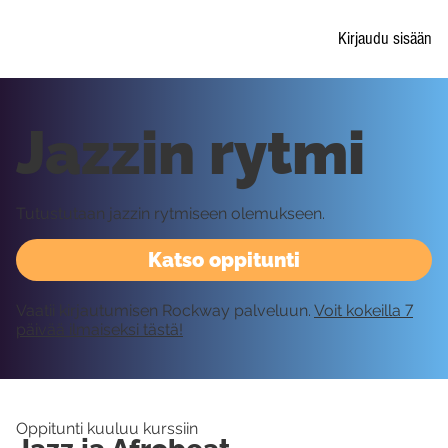
Kirjaudu sisään
Jazzin rytmi
Tutustutaan jazzin rytmiseen olemukseen.
Katso oppitunti
Vaatii kirjautumisen Rockway palveluun.
Voit kokeilla 7
päivää ilmaiseksi tästä!
Oppitunti kuuluu kurssiin