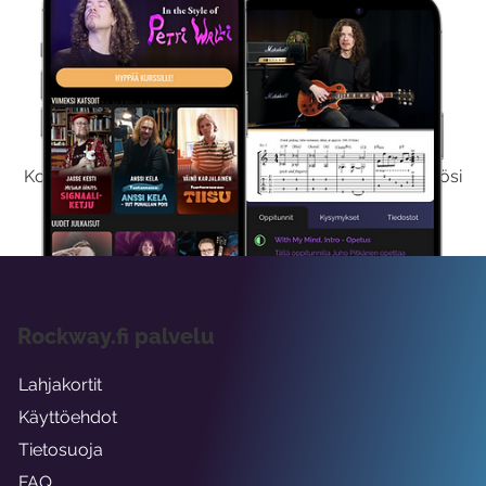
Kokeile Ilmaiseksi
Kokeilemalla ilmaiseksi saat koko sisältömme käyttöösi
viikon ajaksi.
Rockway.fi palvelu
Lahjakortit
Käyttöehdot
Tietosuoja
FAQ