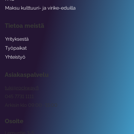
Maksu kulttuuri- ja virike-eduilla
Tietoa meistä
Yrityksestä
Työpaikat
Yhteistyö
Asiakaspalvelu
tuki@rockway.fi
045 7731 1111
Arkisin klo 09:00 -15:00
Osoite
Lemuntie 3-5