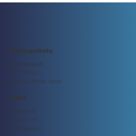
Asiakaspalvelu
tuki@rockway.fi
045 7731 1111
Arkisin klo 09:00 -15:00
Osoite
Rockway Oy
Lemuntie 3-5
00510 Helsinki