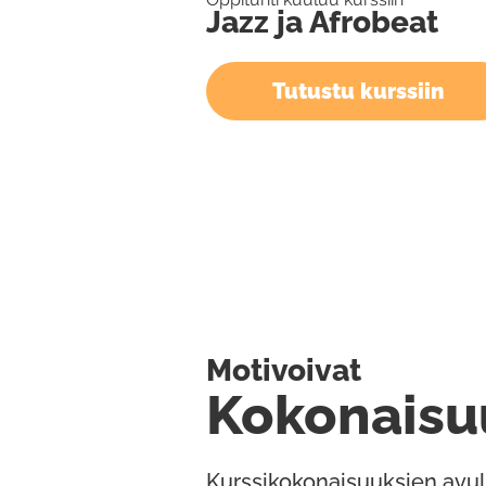
Jazz ja Afrobeat
Tutustu kurssiin
Motivoivat
Kokonaisu
Kurssikokonaisuuksien avul