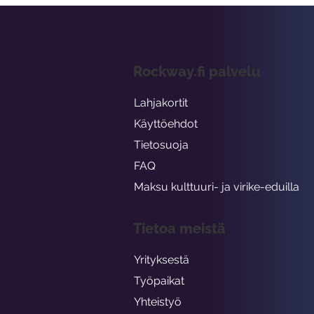
Rockway.fi palvelu
Lahjakortit
Käyttöehdot
Tietosuoja
FAQ
Maksu kulttuuri- ja virike-eduilla
Tietoa meistä
Yrityksestä
Työpaikat
Yhteistyö