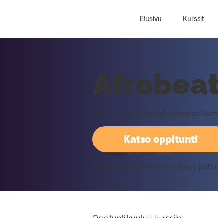
Etusivu
Kurssit
Afrobeat
Telecoteco on brasilialaisessa Samb
Katso oppitunti
Vaatii kirjautumisen Rockway palv
Oppitunti kuuluu kurssiin