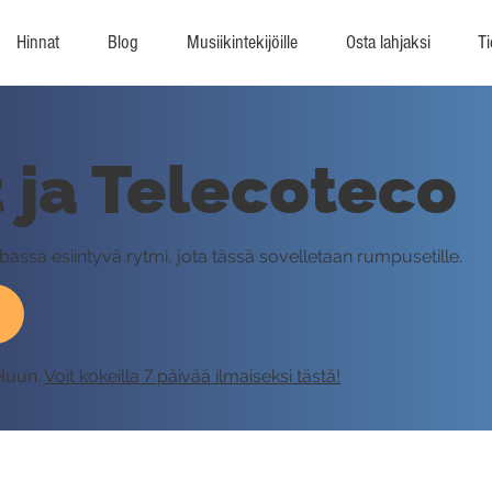
Hinnat
Blog
Musiikintekijöille
Osta lahjaksi
Ti
 ja Telecoteco
assa esiintyvä rytmi, jota tässä sovelletaan rumpusetille.
eluun.
Voit kokeilla 7 päivää ilmaiseksi tästä!