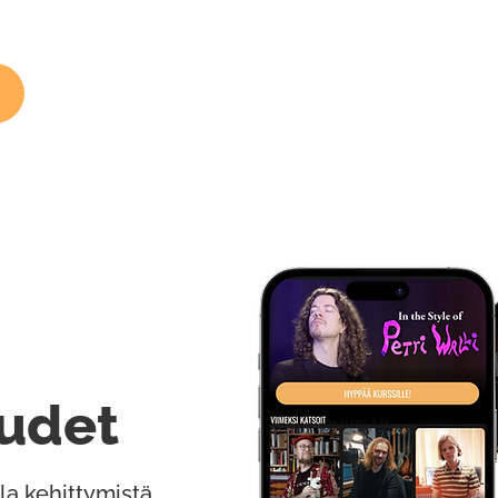
udet
la kehittymistä