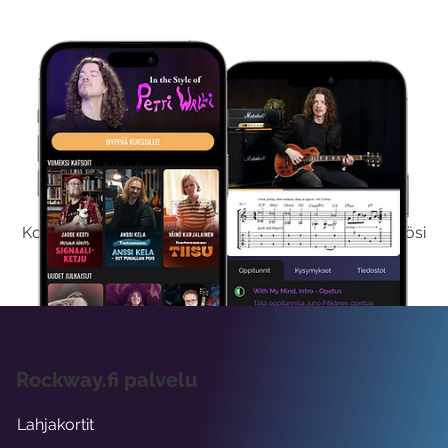
Kokeile Ilmaiseksi
Kokeilemalla ilmaiseksi saat koko sisältömme käyttöösi
viikon ajaksi.
Rockway.fi palvelu
Lahjakortit