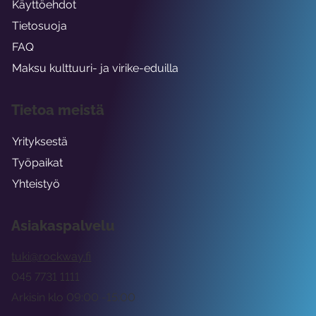
Käyttöehdot
Tietosuoja
FAQ
Maksu kulttuuri- ja virike-eduilla
Tietoa meistä
Yrityksestä
Työpaikat
Yhteistyö
Asiakaspalvelu
tuki@rockway.fi
045 7731 1111
Arkisin klo 09:00 -15:00