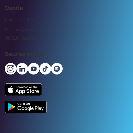
Osoite
Lemuntie 3-5
Rockway Oy
00510 Helsinki
Seuraa meitä