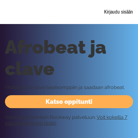
Kirjaudu sisään
Afrobeat ja
clave
Yhdistetään clave beatkomppiin ja saadaan afrobeat.
Katso oppitunti
Vaatii kirjautumisen Rockway palveluun.
Voit kokeilla 7
päivää ilmaiseksi tästä!